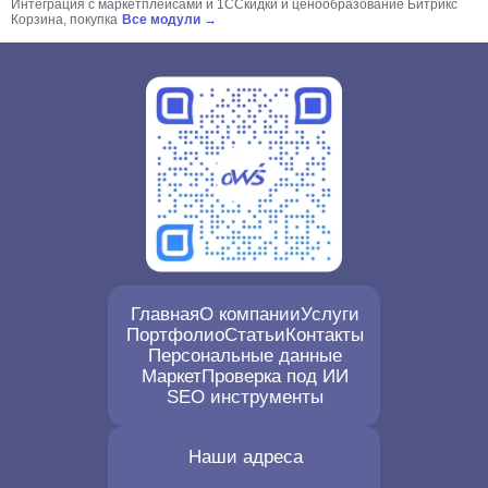
Интеграция с маркетплейсами и 1С
Скидки и ценообразование Битрикс
Корзина, покупка
Все модули →
Главная
О компании
Услуги
Портфолио
Статьи
Контакты
Персональные данные
Маркет
Проверка под ИИ
SEO инструменты
Наши адреса