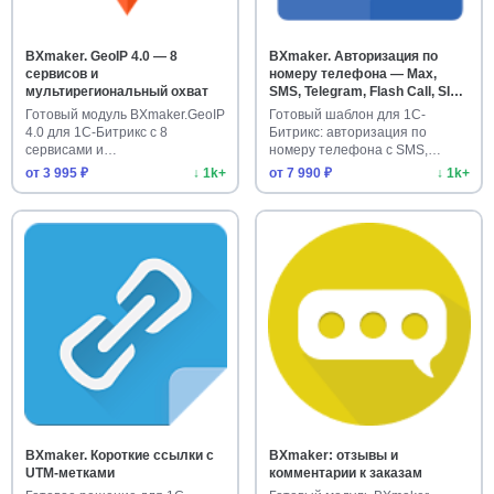
BXmaker. GeoIP 4.0 — 8
BXmaker. Авторизация по
сервисов и
номеру телефона — Max,
мультирегиональный охват
SMS, Telegram, Flash Call, SIM-
Push, PushOK
Готовый модуль BXmaker.GeoIP
Готовый шаблон для 1С-
4.0 для 1С-Битрикс с 8
Битрикс: авторизация по
сервисами и
номеру телефона с SMS,
мультирегиональн…
Telegram, F…
от 3 995 ₽
↓ 1k+
от 7 990 ₽
↓ 1k+
BXmaker. Короткие ссылки с
BXmaker: отзывы и
UTM-метками
комментарии к заказам