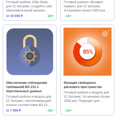
Готовый шаблон 1Site.Study
Готовый шаблон «Возврат
для 1С-Битрикс: создайте сайт
наверх» для 1С-Битрикс.
образовательной организ…
Установлен более 1000 раз.
Улучш…
от 43 000 ₽
↓ 2k+
↓ 1k+
Обеспечение соблюдения
Функция свободного
требований ФЗ-152 о
дискового пространства
персональных данных
Готовый шаблон и модули для
Готовый шаблон и модуль для
1С-Битрикс. Установлен более
1С-Битрикс, обеспечивающий
1000 раз. Подходит для …
полное соответствие ФЗ-15…
от 7 990 ₽
↓ 1k+
↓ 1k+