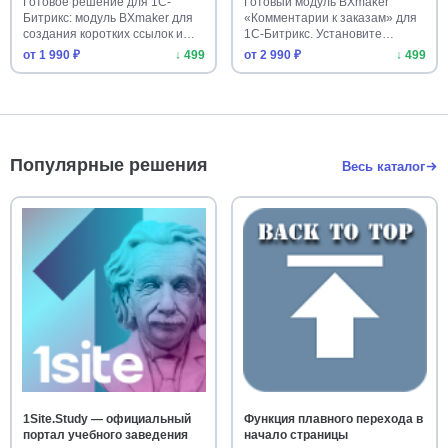
Готовое решение для 1С-
Готовый модуль BXmaker
Битрикс: модуль BXmaker для
«Комментарии к заказам» для
создания коротких ссылок и
1С-Битрикс. Установите
уп…
удобны…
от 1 990 ₽
↓ 499
от 2 990 ₽
↓ 499
Популярные решения
Весь каталог
1Site.Study — официальный
Функция плавного перехода в
портал учебного заведения
начало страницы