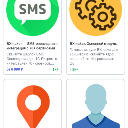
BXmaker — SMS-оповещения:
BXmaker. Основной модуль
интеграция с 70+ сервисами
Готовые модули BXmaker для
Скачайте шаблон СМС
1С-Битрикс: скачайте ядро
Оповещения для 1С-Битрикс с
решений, чтобы расширить
интеграцией 70+ сервисов.
фу…
Готово…
от 6 990 ₽
↓ 1k+
↓ 1k+