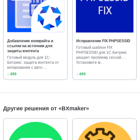
Добавление копирайта и
Исправление FIX PHPSESSID
ссылки на источник для
Готовый шаблон FIX
защиты контента
PHPSESSID для 1С-Битрикс
Готовый модуль для 1С-
решает проблему сессий.
Битрикс: защита контента от
Установите м…
копирования с авто-
добавлением…
↓ 499
↓ 499
Другие решения от «BXmaker»