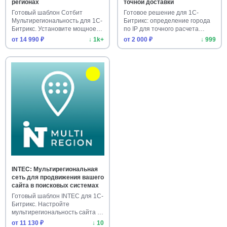
регионах
точной доставки
Готовый шаблон Сотбит
Готовое решение для 1С-
Мультирегиональность для 1С-
Битрикс: определение города
Битрикс. Установите мощное
по IP для точного расчета
реш…
дос…
от 14 990 ₽
↓ 1k+
от 2 000 ₽
↓ 999
INTEC: Мультирегиональная
сеть для продвижения вашего
сайта в поисковых системах
Готовый шаблон INTEC для 1С-
Битрикс. Настройте
мультирегиональность сайта и
прод…
от 11 130 ₽
↓ 10