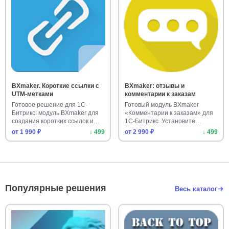
BXmaker. Короткие ссылки с
BXmaker: отзывы и
UTM-метками
комментарии к заказам
Готовое решение для 1С-
Готовый модуль BXmaker
Битрикс: модуль BXmaker для
«Комментарии к заказам» для
создания коротких ссылок и
1С-Битрикс. Установите
уп…
удобны…
от 1 990 ₽
↓ 499
от 2 990 ₽
↓ 499
Популярные решения
Весь каталог