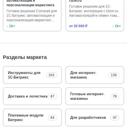
автоматизации и
Ozon.ru
персонализации маркетинга
Готовое решение для 1С-
Готовое решение Convead для
Битрикс: интеграция с Ozon.ru.
1С-Битрикс: автоматизация и
Автоматизируйте обмен това…
персонализация маркетинг…
↓ 1k+
от 20 000 ₽
↓ 1k+
Разделы маркета
Инструменты для
Для интернет-
103
130
1С-Битрикс
магазина
Готовые интернет-
Доставка и логистика
67
79
магазины
Платежные модули
Для разработчиков
64
47
Битрикс