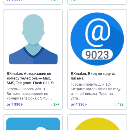
BXmaker. Авторизация по
BXmaker. Вход по коду из
номеру телефона — Max,
письма
SMS, Telegram, Flash Call, SIM-
Готовый модуль для 1С-
Push, PushOK
Готовый шаблон для 1С-
Битрикс: авторизация по коду
Битрикс: авторизация по
из email письма. Простая
номеру телефона с SMS,
уста…
Telegram, F…
от 7 990 ₽
↓ 1k+
от 4 990 ₽
↓ 499