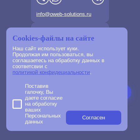
info@oweb-solutions.ru
Контактные телефоны
Cookies-файлы на сайте
Наш сайт использует куки.
Продолжая им пользоваться, вы
соглашаетесь на обработку данных в
соответсвии с
+7(4872) 702-730
политикой конфидециальности
.
+7(499) 677-61-84
Поставив
галочку, Вы
даете согласие
на обработку
ваших
©
2007-2026
Персональных
oWeb Solutions.ru.
Согласен
данных
All right reserved.