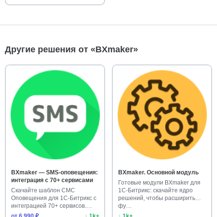
Другие решения от «BXmaker»
BXmaker — SMS-оповещения:
BXmaker. Основной модуль
интеграция с 70+ сервисами
Готовые модули BXmaker для
Скачайте шаблон СМС
1С-Битрикс: скачайте ядро
Оповещения для 1С-Битрикс с
решений, чтобы расширить
интеграцией 70+ сервисов.
фу…
Готово…
от 6 990 ₽
↓ 1k+
↓ 1k+