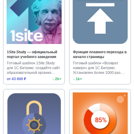
1Site.Study — официальный
Функция плавного перехода в
портал учебного заведения
начало страницы
Готовый шаблон 1Site.Study
Готовый шаблон «Возврат
для 1С-Битрикс: создайте сайт
наверх» для 1С-Битрикс.
образовательной организ…
Установлен более 1000 раз.
Улучш…
от 43 000 ₽
↓ 2k+
↓ 1k+