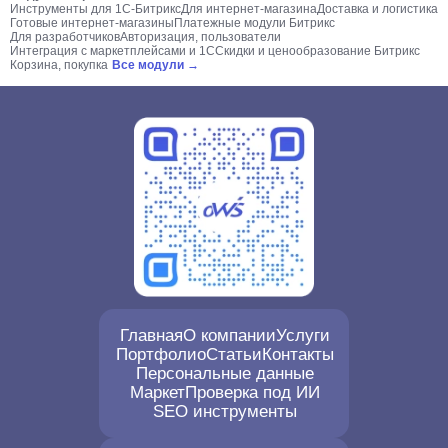
Инструменты для 1С-Битрикс
Для интернет-магазина
Доставка и логистика
Готовые интернет-магазины
Платежные модули Битрикс
Для разработчиков
Авторизация, пользователи
Интеграция с маркетплейсами и 1С
Скидки и ценообразование Битрикс
Корзина, покупка
Все модули →
Главная
О компании
Услуги
Портфолио
Статьи
Контакты
Персональные данные
Маркет
Проверка под ИИ
SEO инструменты