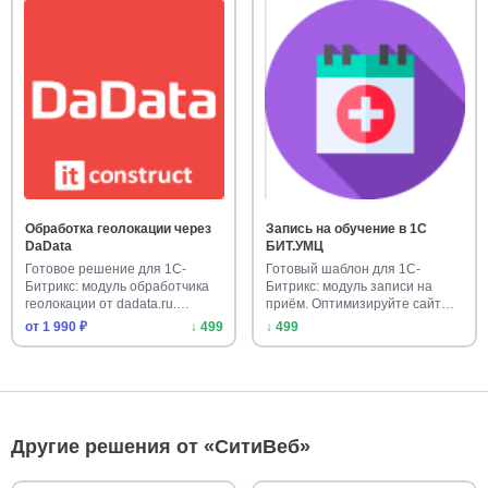
Обработка геолокации через
Запись на обучение в 1С
DaData
БИТ.УМЦ
Готовое решение для 1С-
Готовый шаблон для 1С-
Битрикс: модуль обработчика
Битрикс: модуль записи на
геолокации от dadata.ru.
приём. Оптимизируйте сайт
Опре…
клиник…
от 1 990 ₽
↓ 499
↓ 499
Другие решения от «СитиВеб»