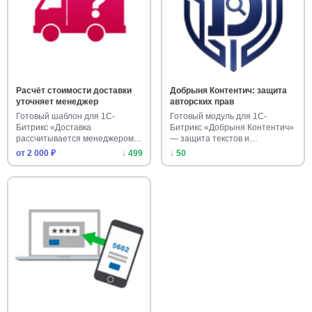
Расчёт стоимости доставки
Добрыня Контентич: защита
уточняет менеджер
авторских прав
Готовый шаблон для 1С-
Готовый модуль для 1С-
Битрикс «Доставка
Битрикс «Добрыня Контентич»
рассчитывается менеджером».
— защита текстов и
Установите м…
изображений…
от 2 000 ₽
↓ 499
↓ 50