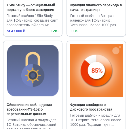
1Site.Study — официальный
Функция плавного перехода в
портал учебного заведения
начало страницы
Готовый шаблон 1Site.Study
Готовый шаблон «Возврат
для 1С-Битрикс: создайте сайт
наверх» для 1С-Битрикс.
образовательной организ…
Установлен более 1000 раз.
Улучш…
от 43 000 ₽
↓ 2k+
↓ 1k+
Обеспечение соблюдения
Функция свободного
требований ФЗ-152 о
дискового пространства
персональных данных
Готовый шаблон и модули для
Готовый шаблон и модуль для
1С-Битрикс. Установлен более
1С-Битрикс, обеспечивающий
1000 раз. Подходит для …