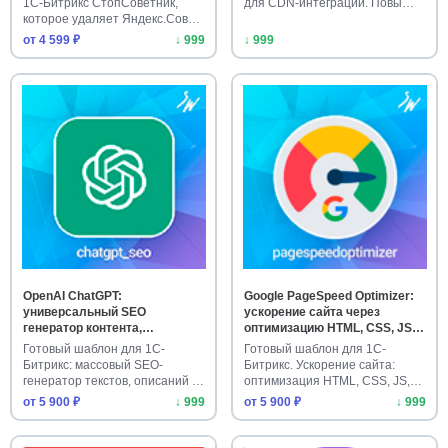
1С-Битрикс СтопСоветник,
для CDN-интеграции. Повы…
которое удаляет Яндекс.Сов…
от 4 599 ₽
↓ 999
↓ 999
OpenAI ChatGPT:
Google PageSpeed Optimizer:
универсальный SEO
ускорение сайта через
генератор контента,
оптимизацию HTML, CSS, JS,
метатегов и описаний в 2
WebP и LazyLoad
Готовый шаблон для 1С-
Готовый шаблон для 1С-
режимах с PROXY и GPT-4o
Битрикс: массовый SEO-
Битрикс. Ускорение сайта:
генератор текстов, описаний и
оптимизация HTML, CSS, JS,
META-т…
WebP …
от 5 900 ₽
↓ 999
от 5 900 ₽
↓ 999