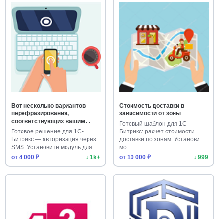
Вот несколько вариантов
Стоимость доставки в
перефразирования,
зависимости от зоны
соответствующих вашим
Готовый шаблон для 1С-
требованиям: Вход по SMS-
Готовое решение для 1С-
Битрикс: расчет стоимости
коду Авторизация по SMS
Битрикс — авторизация через
доставки по зонам. Установите
SMS-аутентификация для
SMS. Установите модуль для
мо…
входа
бе…
от 4 000 ₽
↓ 1k+
от 10 000 ₽
↓ 999