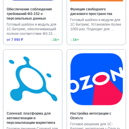
Обеспечение соблюдения
Функция свободного
требований ФЗ-152 о
дискового пространства
персональных данных
Готовый шаблон и модули для
Готовый шаблон и модуль для
1С-Битрикс. Установлен более
1С-Битрикс, обеспечивающий
1000 раз. Подходит для …
полное соответствие ФЗ-15…
от 7 990 ₽
↓ 1k+
↓ 1k+
Convead: платформа для
Настройка интеграции с
автоматизации и
Ozon.ru
персонализации маркетинга
Готовое решение для 1С-
Готовое решение Convead для
Битрикс: интеграция с Ozon.ru.