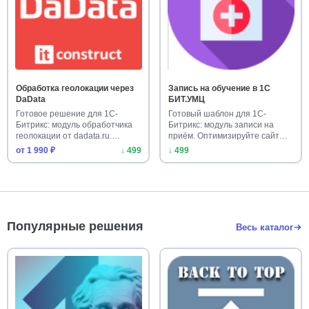
Обработка геолокации через
Запись на обучение в 1С
DaData
БИТ.УМЦ
Готовое решение для 1С-
Готовый шаблон для 1С-
Битрикс: модуль обработчика
Битрикс: модуль записи на
геолокации от dadata.ru.
приём. Оптимизируйте сайт
Опре…
клиник…
от 1 990 ₽
↓ 499
↓ 499
Популярные решения
Весь каталог