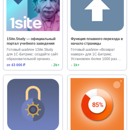
1Site.Study — официальный
Функция плавного перехода в
портал учебного заведения
начало страницы
Готовый шаблон 1Site.Study
Готовый шаблон «Возврат
для 1С-Битрикс: создайте сайт
наверх» для 1С-Битрикс.
образовательной организ…
Установлен более 1000 раз.
Улучш…
от 43 000 ₽
↓ 2k+
↓ 1k+