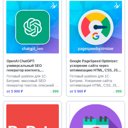
OpenAI ChatGPT:
Google PageSpeed Optimizer:
универсальный SEO
ускорение сайта через
генератор контента,
оптимизацию HTML, CSS, JS,
метатегов и описаний в 2
WebP и LazyLoad
Готовый шаблон для 1С-
Готовый шаблон для 1С-
режимах с PROXY и GPT-4o
Битрикс: массовый SEO-
Битрикс. Ускорение сайта:
генератор текстов, описаний и
оптимизация HTML, CSS, JS,
META-т…
WebP …
от 5 900 ₽
↓ 999
от 5 900 ₽
↓ 999