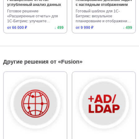
углубленный анализ данных
с наглядным отображением
Готовое решение
Готовый шаблон для 1С-
«Расширенные отчеты» для
Битрикс: визуальное
1С-Битрикс: улучшите
планирование и отображение
аналитику сайта. У…
задач по дн…
от 66 000 ₽
↓ 499
от 9 990 ₽
↓ 499
Другие решения от «Fusion»