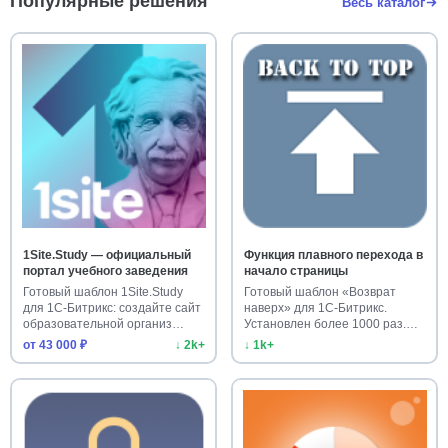
Популярные решения
Весь каталог
1Site.Study — официальный
Функция плавного перехода в
портал учебного заведения
начало страницы
Готовый шаблон 1Site.Study
Готовый шаблон «Возврат
для 1С-Битрикс: создайте сайт
наверх» для 1С-Битрикс.
образовательной организ…
Установлен более 1000 раз.
Улучш…
от 43 000 ₽
↓ 2k+
↓ 1k+