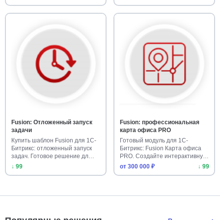
Fusion: Отложенный запуск
Fusion: профессиональная
задачи
карта офиса PRO
Купить шаблон Fusion для 1С-
Готовый модуль для 1С-
Битрикс: отложенный запуск
Битрикс: Fusion Карта офиса
задач. Готовое решение дл…
PRO. Создайте интерактивную
ка…
↓ 99
от 300 000 ₽
↓ 99