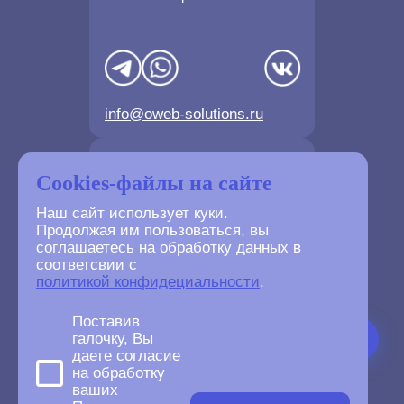
info@oweb-solutions.ru
Контактные телефоны
Cookies-файлы на сайте
Наш сайт использует куки.
Продолжая им пользоваться, вы
соглашаетесь на обработку данных в
соответсвии с
+7(4872) 702-730
политикой конфидециальности
.
+7(499) 677-61-84
Поставив
галочку, Вы
даете согласие
на обработку
ваших
©
2007-2026