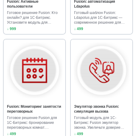
Fusion: Активные
Fusion: автоматизация
пользователи
Ldapolus
Готовое решение Fusion: Кто
Готовый шаблон Fusion:
онлайн? для 1С-Битрикс.
Ldapolus для 1С-Битрикс —
Установите модуль для
современное решение для
отобра…
корпора…
↓ 999
↓ 499
Fusion: Мониторинг занятости
Эмулятор звонка Fusion:
переговорных
симуляция вызова
Готовое решение Fusion для
Готовый модуль для 1С-
1С-Битрикс: бронирование
Битрикс: Fusion эмулятор
переговорных комнат.
звонка. Увеличьте доверие
Установ…
клиенто…
↓ 499
↓ 499