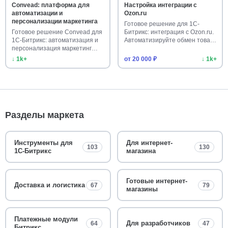
Convead: платформа для
Настройка интеграции с
автоматизации и
Ozon.ru
персонализации маркетинга
Готовое решение для 1С-
Готовое решение Convead для
Битрикс: интеграция с Ozon.ru.
1С-Битрикс: автоматизация и
Автоматизируйте обмен това…
персонализация маркетинг…
↓ 1k+
от 20 000 ₽
↓ 1k+
Разделы маркета
Инструменты для
Для интернет-
103
130
1С-Битрикс
магазина
Готовые интернет-
Доставка и логистика
67
79
магазины
Платежные модули
Для разработчиков
64
47
Битрикс