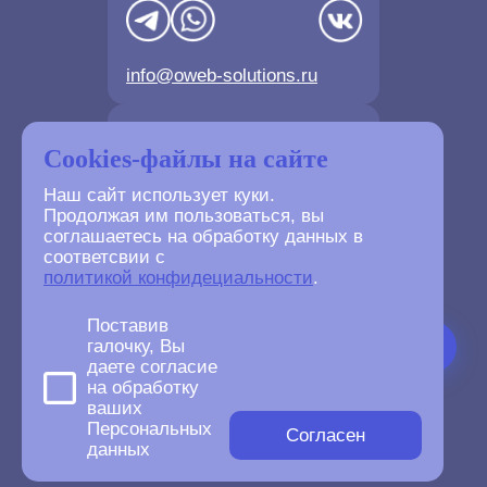
info@oweb-solutions.ru
Контактные телефоны
Cookies-файлы на сайте
Наш сайт использует куки.
Продолжая им пользоваться, вы
соглашаетесь на обработку данных в
соответсвии с
+7(4872) 702-730
политикой конфидециальности
.
+7(499) 677-61-84
Поставив
галочку, Вы
даете согласие
на обработку
ваших
©
2007-2026
Персональных
oWeb Solutions.ru.
Согласен
данных
All right reserved.