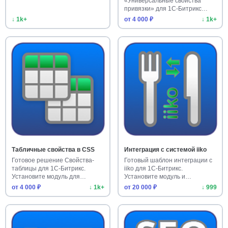
«Универсальные свойства
привязки» для 1С-Битрикс
расширяет функци…
↓ 1k+
от 4 000 ₽
↓ 1k+
Табличные свойства в CSS
Интеграция с системой iiko
Готовое решение Свойства-
Готовый шаблон интеграции с
таблицы для 1С-Битрикс.
iiko для 1С-Битрикс.
Установите модуль для
Установите модуль и
удобного …
автоматизир…
от 4 000 ₽
↓ 1k+
от 20 000 ₽
↓ 999