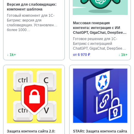
Версия для слабовидящих:
компонент шаблона
Готовый компонент для 1С-
Битрикс: версия для
Массовая генерация
слабовидящих. Установлен
контента: интеграция с ИИ
более 1000…
ChatGPT, GigaChat, DeepSeek,
Claude, Gemini, Grok
Готовое решение для 1С-
Битрикс с интеграцией
ChatGPT, GigaChat, DeepSeek,
Claude…
↓ 1k+
от 6 970 ₽
↓ 1k+
Защита контента сайта 2.0:
STARt: Защита контента сайта