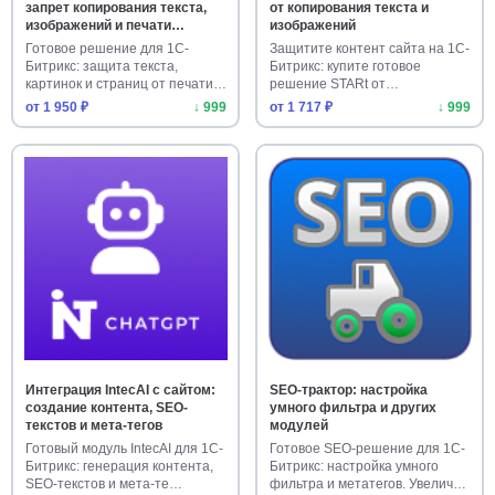
запрет копирования текста,
от копирования текста и
изображений и печати
изображений
страниц
Готовое решение для 1С-
Защитите контент сайта на 1С-
Битрикс: защита текста,
Битрикс: купите готовое
картинок и страниц от печати.
решение STARt от
Уст…
копировани…
от 1 950 ₽
↓ 999
от 1 717 ₽
↓ 999
Интеграция IntecAI с сайтом:
SEO-трактор: настройка
создание контента, SEO-
умного фильтра и других
текстов и мета-тегов
модулей
Готовый модуль IntecAI для 1С-
Готовое SEO-решение для 1С-
Битрикс: генерация контента,
Битрикс: настройка умного
SEO-текстов и мета-те…
фильтра и метатегов. Увелич…