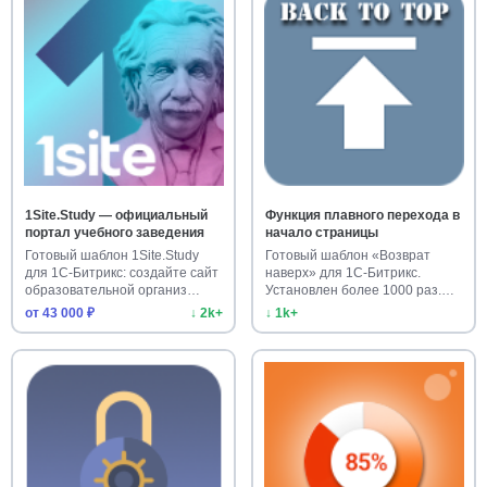
1Site.Study — официальный
Функция плавного перехода в
портал учебного заведения
начало страницы
Готовый шаблон 1Site.Study
Готовый шаблон «Возврат
для 1С-Битрикс: создайте сайт
наверх» для 1С-Битрикс.
образовательной организ…
Установлен более 1000 раз.
Улучш…
от 43 000 ₽
↓ 2k+
↓ 1k+