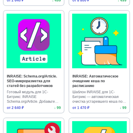
от 2 640 ₽
↓ 499
от 8 800 ₽
↓ 499
INRAISE: Schema.org/Article.
INRAISE: Автоматическое
SEO-микроразметка для
очищение кеша по
статей без разработчиков
расписанию
Готовый модуль для 1С-
Шаблон INRAISE для 1С-
Битрикс: INRAISE
Битрикс — автоматическая
Schema.org/Article. Добавьте
очистка устаревшего кеша по
SEO-микрораз…
распи…
от 2 640 ₽
↓ 99
от 1 470 ₽
↓ 99