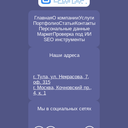
Главная
О компании
Услуги
Портфолио
Статьи
Контакты
Персональные данные
Маркет
Проверка под ИИ
SEO инструменты
Наши адреса
г. Тула, ул. Некрасова, 7,
оф. 315
г. Москва, Кочновский пр.,
4, к. 1
Мы в социальных сетях