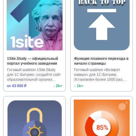
1Site.Study — официальный
Функция плавного перехода в
портал учебного заведения
начало страницы
Готовый шаблон 1Site.Study
Готовый шаблон «Возврат
для 1С-Битрикс: создайте сайт
наверх» для 1С-Битрикс.
образовательной организ…
Установлен более 1000 раз.
Улучш…
от 43 000 ₽
↓ 2k+
↓ 1k+