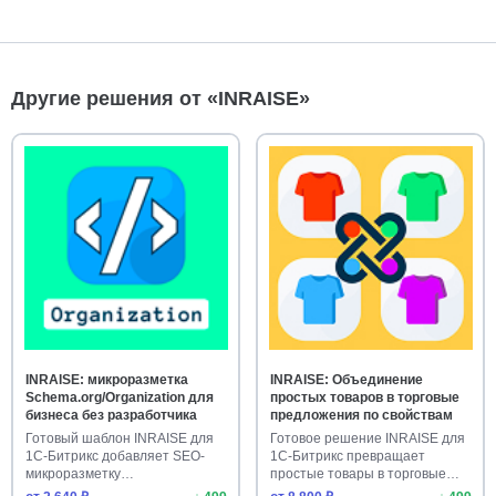
Другие решения от «INRAISE»
INRAISE: микроразметка
INRAISE: Объединение
Schema.org/Organization для
простых товаров в торговые
бизнеса без разработчика
предложения по свойствам
Готовый шаблон INRAISE для
Готовое решение INRAISE для
1С-Битрикс добавляет SEO-
1С-Битрикс превращает
микроразметку
простые товары в торговые
Schema.org/Org…
пред…