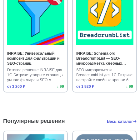
INRAISE: Универсальный
INRAISE: Schema.org
композит для фильтрации и
BreadcrumbList — SEO-
SEO-страниц
микроразметка хлебных
крошек без разработчиков
Готовое решение INRAISE для
SEO-микроразметка
1С-Битрикс: ускорьте страницы
BreadcrumbList для 1С-Битрикс:
умного фильтра и SEO-м…
настройте хлебные крошки без
пр…
от 3 200 ₽
↓ 99
от 1 920 ₽
↓ 99
Популярные решения
Весь каталог