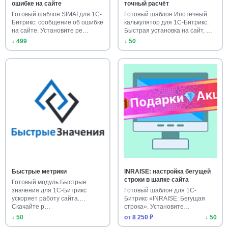
ошибке на сайте
точный расчёт
Готовый шаблон SIMAI для 1С-
Готовый шаблон Ипотечный
Битрикс: сообщение об ошибке
калькулятор для 1С-Битрикс.
на сайте. Установите ре…
Быстрая установка на сайт, …
↓ 499
↓ 50
Быстрые метрики
INRAISE: настройка бегущей
строки в шапке сайта
Готовый модуль Быстрые
значения для 1С-Битрикс
Готовый шаблон для 1С-
ускоряет работу сайта.
Битрикс «INRAISE: Бегущая
Скачайте р…
строка». Установите
динамическую…
↓ 50
от 8 250 ₽
↓ 50