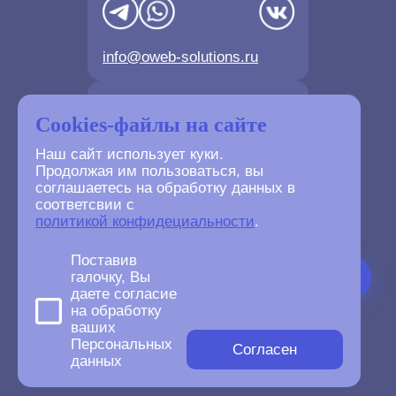
info@oweb-solutions.ru
Контактные телефоны
Cookies-файлы на сайте
Наш сайт использует куки.
Продолжая им пользоваться, вы
соглашаетесь на обработку данных в
соответсвии с
+7(4872) 702-730
политикой конфидециальности
.
+7(499) 677-61-84
Поставив
галочку, Вы
даете согласие
на обработку
ваших
©
2007-2026
Персональных
oWeb Solutions.ru.
Согласен
данных
All right reserved.