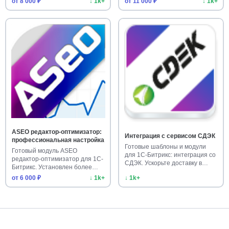
от 8 000 ₽
↓ 1k+
от 11 000 ₽
↓ 1k+
ASEO редактор-оптимизатор:
Интеграция с сервисом СДЭК
профессиональная настройка
Готовые шаблоны и модули
Готовый модуль ASEO
для 1С-Битрикс: интеграция со
редактор-оптимизатор для 1С-
СДЭК. Ускорьте доставку в…
Битрикс. Установлен более
1000 р…
от 6 000 ₽
↓ 1k+
↓ 1k+