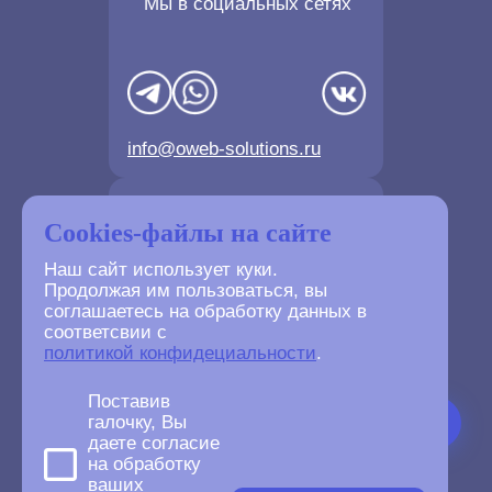
Мы в социальных сетях
info@oweb-solutions.ru
Контактные телефоны
Cookies-файлы на сайте
Наш сайт использует куки.
Продолжая им пользоваться, вы
соглашаетесь на обработку данных в
соответсвии с
+7(4872) 702-730
политикой конфидециальности
.
+7(499) 677-61-84
Поставив
галочку, Вы
даете согласие
на обработку
ваших
©
2007-2026