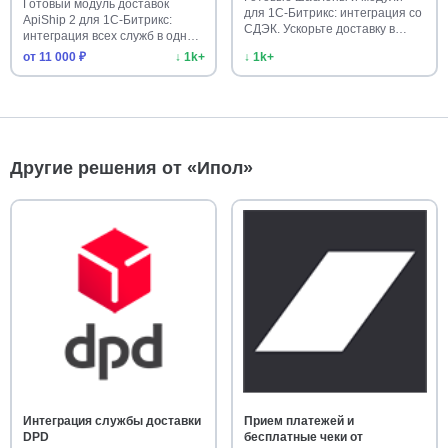
Готовый модуль доставок
для 1С-Битрикс: интеграция со
ApiShip 2 для 1С-Битрикс:
СДЭК. Ускорьте доставку в…
интеграция всех служб в одном
…
от 11 000 ₽
↓ 1k+
↓ 1k+
Другие решения от «Ипол»
Интеграция службы доставки
Прием платежей и
DPD
бесплатные чеки от