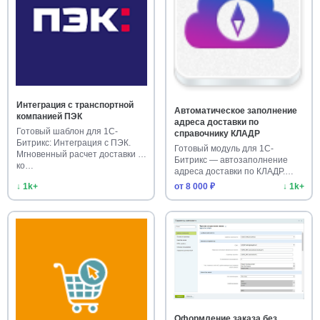
Интеграция с транспортной
Автоматическое заполнение
компанией ПЭК
адреса доставки по
Готовый шаблон для 1С-
справочнику КЛАДР
Битрикс: Интеграция с ПЭК.
Готовый модуль для 1С-
Мгновенный расчет доставки в
Битрикс — автозаполнение
ко…
адреса доставки по КЛАДР.
Ускорьт…
↓ 1k+
от 8 000 ₽
↓ 1k+
Оформление заказа без