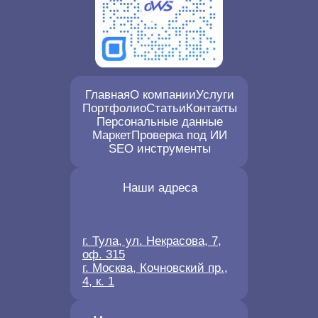
Главная
О компании
Услуги
Портфолио
Статьи
Контакты
Персональные данные
Маркет
Проверка под ИИ
SEO инструменты
Наши адреса
г. Тула, ул. Некрасова, 7,
оф. 315
г. Москва, Кочновский пр.,
4, к. 1