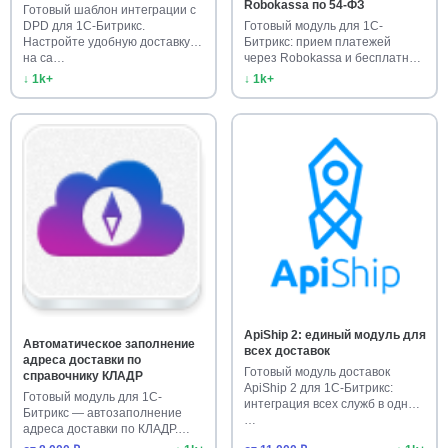
Robokassa по 54-ФЗ
Готовый шаблон интеграции с
DPD для 1С-Битрикс.
Готовый модуль для 1С-
Настройте удобную доставку
Битрикс: прием платежей
на са…
через Robokassa и бесплатные
чеки …
↓ 1k+
↓ 1k+
ApiShip 2: единый модуль для
Автоматическое заполнение
всех доставок
адреса доставки по
Готовый модуль доставок
справочнику КЛАДР
ApiShip 2 для 1С-Битрикс:
Готовый модуль для 1С-
интеграция всех служб в одном
Битрикс — автозаполнение
…
адреса доставки по КЛАДР.
Ускорьт…