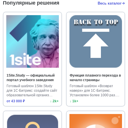
Популярные решения
Весь каталог
1Site.Study — официальный
Функция плавного перехода в
портал учебного заведения
начало страницы
Готовый шаблон 1Site.Study
Готовый шаблон «Возврат
для 1С-Битрикс: создайте сайт
наверх» для 1С-Битрикс.
образовательной организ…
Установлен более 1000 раз.
Улучш…
от 43 000 ₽
↓ 2k+
↓ 1k+