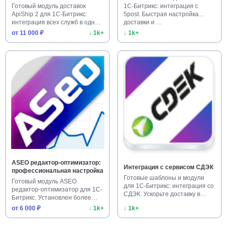
Готовый модуль доставок
1С‑Битрикс: интеграция с
ApiShip 2 для 1С-Битрикс:
5post. Быстрая настройка
интеграция всех служб в одном
доставки и …
…
от 11 000 ₽
↓ 1k+
↓ 1k+
ASEO редактор-оптимизатор:
Интеграция с сервисом СДЭК
профессиональная настройка
Готовые шаблоны и модули
Готовый модуль ASEO
для 1С-Битрикс: интеграция со
редактор-оптимизатор для 1С-
СДЭК. Ускорьте доставку в…
Битрикс. Установлен более
1000 р…
от 6 000 ₽
↓ 1k+
↓ 1k+