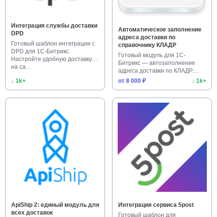
Интеграция службы доставки
Автоматическое заполнение
DPD
адреса доставки по
Готовый шаблон интеграции с
справочнику КЛАДР
DPD для 1С-Битрикс.
Готовый модуль для 1С-
Настройте удобную доставку
Битрикс — автозаполнение
на са…
адреса доставки по КЛАДР.
Ускорьт…
↓ 1k+
от 8 000 ₽
↓ 1k+
ApiShip 2: единый модуль для
Интеграция сервиса 5post
всех доставок
Готовый шаблон для