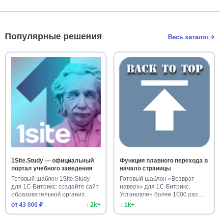
Популярные решения
Весь каталог
1Site.Study — официальный
Функция плавного перехода в
портал учебного заведения
начало страницы
Готовый шаблон 1Site.Study
Готовый шаблон «Возврат
для 1С-Битрикс: создайте сайт
наверх» для 1С-Битрикс.
образовательной организ…
Установлен более 1000 раз.
Улучш…
от 43 000 ₽
↓ 2k+
↓ 1k+