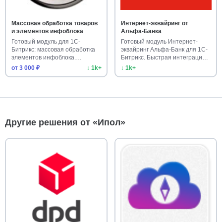
Массовая обработка товаров
Интернет-эквайринг от
и элементов инфоблока
Альфа-Банка
Готовый модуль для 1С-
Готовый модуль Интернет-
Битрикс: массовая обработка
эквайринг Альфа-Банк для 1С-
элементов инфоблока.
Битрикс. Быстрая интеграция
Ускорьте …
…
от 3 000 ₽
↓ 1k+
↓ 1k+
Другие решения от «Ипол»