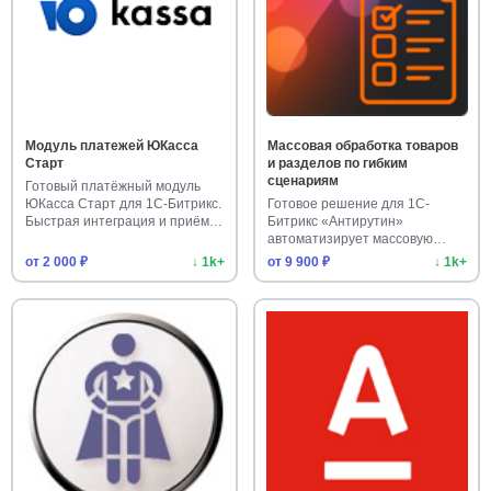
Модуль платежей ЮКасса
Массовая обработка товаров
Старт
и разделов по гибким
сценариям
Готовый платёжный модуль
ЮКасса Старт для 1С-Битрикс.
Готовое решение для 1С-
Быстрая интеграция и приём…
Битрикс «Антирутин»
автоматизирует массовую
обработку тов…
от 2 000 ₽
↓ 1k+
от 9 900 ₽
↓ 1k+