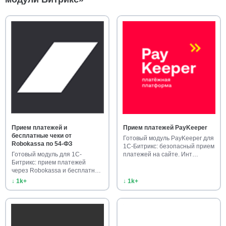
Прием платежей и
Прием платежей PayKeeper
бесплатные чеки от
Готовый модуль PayKeeper для
Robokassa по 54-ФЗ
1С-Битрикс: безопасный прием
Готовый модуль для 1С-
платежей на сайте. Инт…
Битрикс: прием платежей
через Robokassa и бесплатные
чеки …
↓ 1k+
↓ 1k+