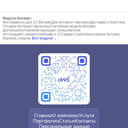
Модули Битрикс:
Инструменты для 1С-Битрикс
Для интернет-магазина
Доставка и логистика
Готовые интернет-магазины
Платежные модули Битрикс
Для разработчиков
Авторизация, пользователи
Интеграция с маркетплейсами и 1С
Скидки и ценообразование Битрикс
Корзина, покупка
Все модули →
Главная
О компании
Услуги
Портфолио
Статьи
Контакты
Персональные данные