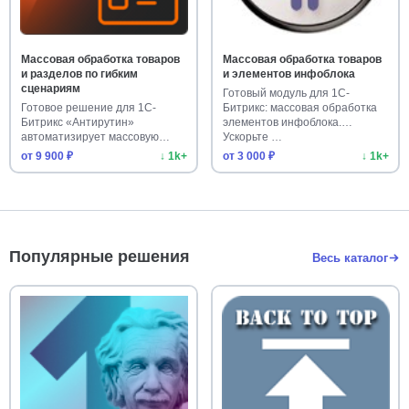
Массовая обработка товаров
Массовая обработка товаров
и разделов по гибким
и элементов инфоблока
сценариям
Готовый модуль для 1С-
Готовое решение для 1С-
Битрикс: массовая обработка
Битрикс «Антирутин»
элементов инфоблока.
автоматизирует массовую
Ускорьте …
обработку тов…
от 9 900 ₽
↓ 1k+
от 3 000 ₽
↓ 1k+
Популярные решения
Весь каталог