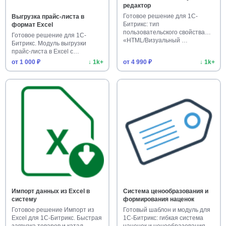
редактор
Готовое решение для 1С-
Выгрузка прайс-листа в
Битрикс: тип
формат Excel
пользовательского свойства
Готовое решение для 1С-
«HTML/Визуальный …
Битрикс. Модуль выгрузки
прайс-листа в Excel с
настройкам…
от 1 000 ₽
↓ 1k+
от 4 990 ₽
↓ 1k+
Импорт данных из Excel в
Система ценообразования и
систему
формирования наценок
Готовое решение Импорт из
Готовый шаблон и модуль для
Excel для 1С-Битрикс. Быстрая
1С-Битрикс: гибкая система
загрузка товаров и катал…
наценок и ценообразования…