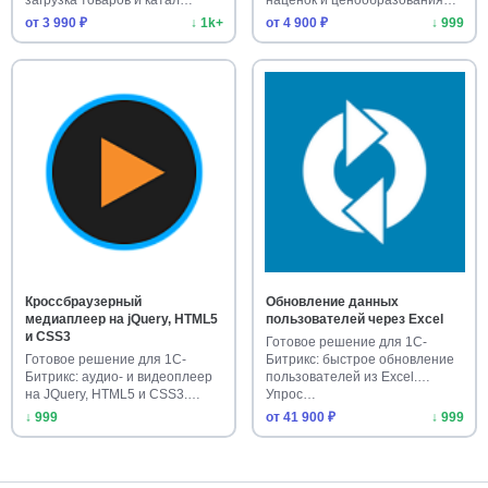
от 3 990 ₽
↓ 1k+
от 4 900 ₽
↓ 999
Кроссбраузерный
Обновление данных
медиаплеер на jQuery, HTML5
пользователей через Excel
и CSS3
Готовое решение для 1С-
Готовое решение для 1С-
Битрикс: быстрое обновление
Битрикс: аудио- и видеоплеер
пользователей из Excel.
на JQuery, HTML5 и CSS3.
Упрос…
Уст…
↓ 999
от 41 900 ₽
↓ 999