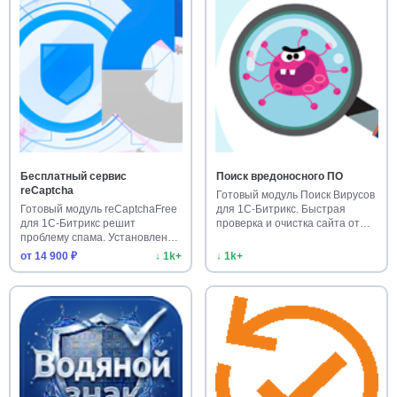
Бесплатный сервис
Поиск вредоносного ПО
reCaptcha
Готовый модуль Поиск Вирусов
Готовый модуль reCaptchaFree
для 1С-Битрикс. Быстрая
для 1С-Битрикс решит
проверка и очистка сайта от…
проблему спама. Установлен
бол…
от 14 900 ₽
↓ 1k+
↓ 1k+