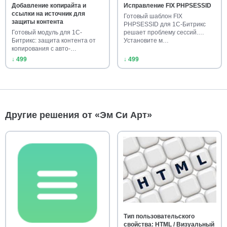
Добавление копирайта и
Исправление FIX PHPSESSID
ссылки на источник для
Готовый шаблон FIX
защиты контента
PHPSESSID для 1С-Битрикс
Готовый модуль для 1С-
решает проблему сессий.
Битрикс: защита контента от
Установите м…
копирования с авто-
добавлением…
↓ 499
↓ 499
Другие решения от «Эм Си Арт»
Тип пользовательского
свойства: HTML / Визуальный