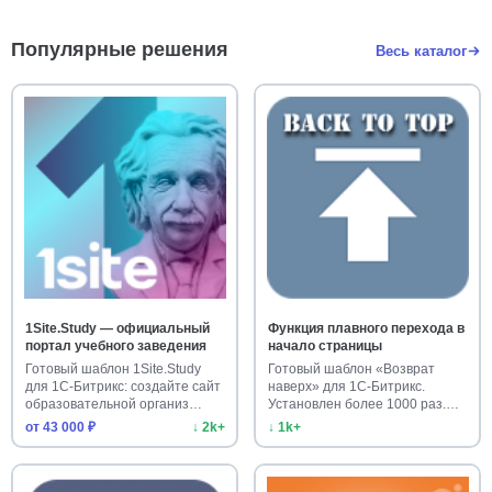
Популярные решения
Весь каталог
1Site.Study — официальный
Функция плавного перехода в
портал учебного заведения
начало страницы
Готовый шаблон 1Site.Study
Готовый шаблон «Возврат
для 1С-Битрикс: создайте сайт
наверх» для 1С-Битрикс.
образовательной организ…
Установлен более 1000 раз.
Улучш…
от 43 000 ₽
↓ 2k+
↓ 1k+