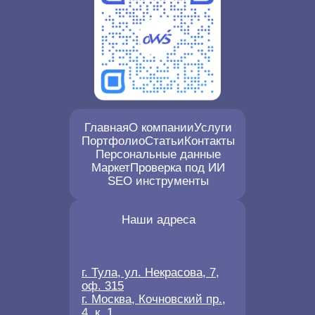
Главная
О компании
Услуги
Портфолио
Статьи
Контакты
Персональные данные
Маркет
Проверка под ИИ
SEO инструменты
Наши адреса
г. Тула, ул. Некрасова, 7,
оф. 315
г. Москва, Кочновский пр.,
4, к. 1