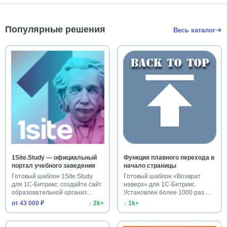
Популярные решения
Весь каталог
1Site.Study — официальный
Функция плавного перехода в
портал учебного заведения
начало страницы
Готовый шаблон 1Site.Study
Готовый шаблон «Возврат
для 1С-Битрикс: создайте сайт
наверх» для 1С-Битрикс.
образовательной организ…
Установлен более 1000 раз.
Улучш…
от 43 000 ₽
↓ 2k+
↓ 1k+