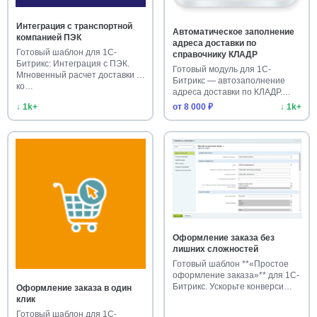
Интеграция с транспортной
Автоматическое заполнение
компанией ПЭК
адреса доставки по
Готовый шаблон для 1С-
справочнику КЛАДР
Битрикс: Интеграция с ПЭК.
Готовый модуль для 1С-
Мгновенный расчет доставки в
Битрикс — автозаполнение
ко…
адреса доставки по КЛАДР.
Ускорьт…
↓ 1k+
от 8 000 ₽
↓ 1k+
Оформление заказа без
лишних сложностей
Готовый шаблон **«Простое
оформление заказа»** для 1С-
Битрикс. Ускорьте конверси…
Оформление заказа в один
клик
Готовый шаблон для 1С-