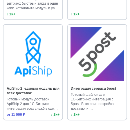
Битрикс: быстрый заказ в один
клик. Установите модуль и ув…
↓ 1k+
↓ 1k+
ApiShip 2: единый модуль для
Интеграция сервиса 5post
всех доставок
Готовый шаблон для
Готовый модуль доставок
1С‑Битрикс: интеграция с
ApiShip 2 для 1С-Битрикс:
5post. Быстрая настройка
интеграция всех служб в одном
доставки и …
…
от 11 000 ₽
↓ 1k+
↓ 1k+