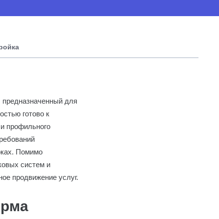
тройка
, предназначенный для
остью готово к
ли профильного
требований
рках. Помимо
ковых систем и
ое продвижение услуг.
орма