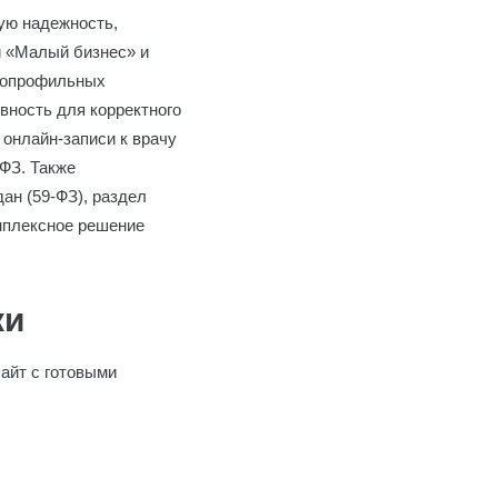
ую надежность,
и «Малый бизнес» и
огопрофильных
вность для корректного
онлайн-записи к врачу
ФЗ. Также
ан (59-ФЗ), раздел
мплексное решение
ки
айт с готовыми