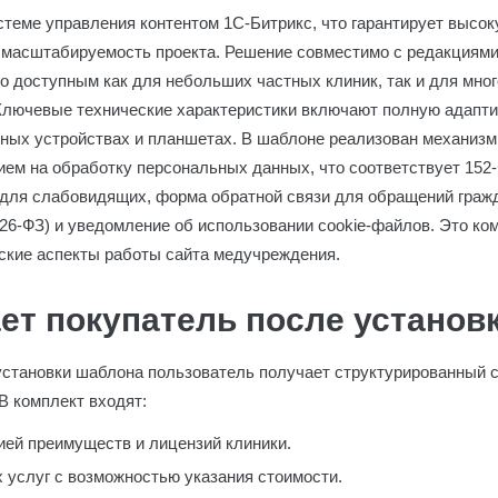
стеме управления контентом 1С-Битрикс, что гарантирует высок
 масштабируемость проекта. Решение совместимо с редакциям
го доступным как для небольших частных клиник, так и для мн
Ключевые технические характеристики включают полную адапти
ных устройствах и планшетах. В шаблоне реализован механизм 
ием на обработку персональных данных, что соответствует 152-
для слабовидящих, форма обратной связи для обращений гражд
6-ФЗ) и уведомление об использовании cookie-файлов. Это ко
ские аспекты работы сайта медучреждения.
ет покупатель после установ
установки шаблона пользователь получает структурированный с
В комплект входят:
ией преимуществ и лицензий клиники.
 услуг с возможностью указания стоимости.