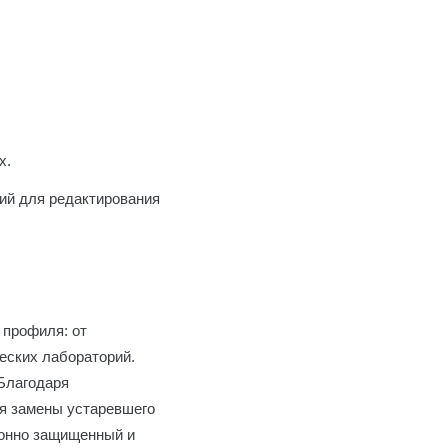
х.
ний для редактирования
 профиля: от
еских лабораторий.
Благодаря
ля замены устаревшего
конно защищенный и