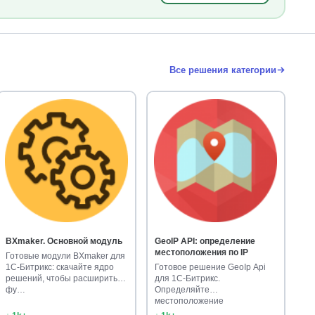
Все решения категории
BXmaker. Основной модуль
GeoIP API: определение
местоположения по IP
Готовые модули BXmaker для
1С-Битрикс: скачайте ядро
Готовое решение GeoIp Api
решений, чтобы расширить
для 1С-Битрикс.
фу…
Определяйте
местоположение
посетителей…