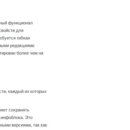
ный функционал
свойств для
ебуется гибкая
вными редакциями
тирован более чем на
ств, каждый из которых
ляет сохранять
и инфоблока. Это
ными версиями, так как