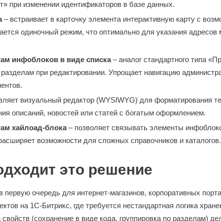
т» при изменении идентификаторов в базе данных.
а
– встраивает в карточку элемента интерактивную карту с воз
ается одиночный режим, что оптимально для указания адресов 
там инфоблоков в виде списка
– аналог стандартного типа «П
о разделам при редактировании. Упрощает навигацию администра
ентов.
вляет визуальный редактор (WYSIWYG) для форматирования те
ия описаний, новостей или статей с богатым оформлением.
там хайлоад-блока
– позволяет связывать элементы инфоблоко
о расширяет возможности для сложных справочников и каталогов.
одходит это решение
 первую очередь для интернет-магазинов, корпоративных порта
ктов на 1С-Битрикс, где требуется нестандартная логика хране
свойств (сохранение в виде кода, группировка по разделам) д