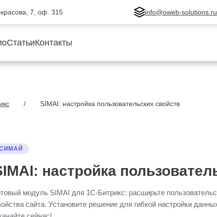
Некрасова, 7, оф. 315
info@oweb-solutions.r
ио
Статьи
Контакты
икс
SIMAI: настройка пользовательских свойств
СИМАЙ
SIMAI: настройка пользовател
отовый модуль SIMAI для 1С-Битрикс: расширьте пользовательс
войства сайта. Установите решение для гибкой настройки данны
качайте сейчас!