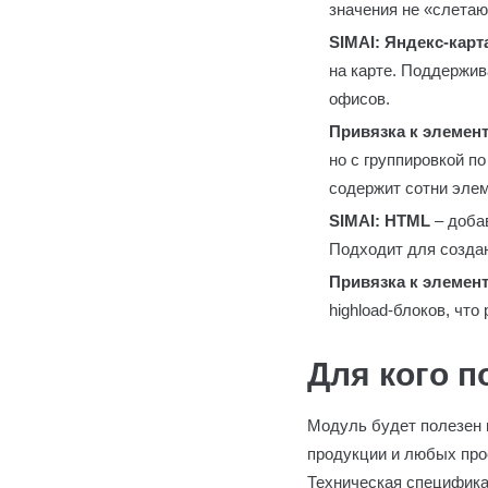
значения не «слетаю
SIMAI: Яндекс-карт
на карте. Поддержив
офисов.
Привязка к элемен
но с группировкой п
содержит сотни элем
SIMAI: HTML
– доба
Подходит для создан
Привязка к элемен
highload-блоков, чт
Для кого п
Модуль будет полезен в
продукции и любых прое
Техническая специфика 