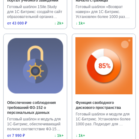
портал учебного заведения
начало страницы
Готовый шаблон 1Site.Study
Готовый шаблон «Возврат
для 1С-Битрикс: создайте сайт
наверх» для 1С-Битрикс.
образовательной организ…
Установлен более 1000 раз.
Улучш…
от 43 000 ₽
↓ 2k+
↓ 1k+
Обеспечение соблюдения
Функция свободного
требований ФЗ-152 о
дискового пространства
персональных данных
Готовый шаблон и модули для
Готовый шаблон и модуль для
1С-Битрикс. Установлен более
1С-Битрикс, обеспечивающий
1000 раз. Подходит для …
полное соответствие ФЗ-15…
от 7 990 ₽
↓ 1k+
↓ 1k+