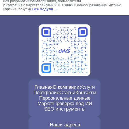
Для разработчиков
Авторизация, пользователи
Интеграция с маркетплейсами и 1С
Скидки и ценообразование Битрикс
Корзина, покупка
Все модули →
Главная
О компании
Услуги
Портфолио
Статьи
Контакты
Персональные данные
Маркет
Проверка под ИИ
SEO инструменты
Наши адреса