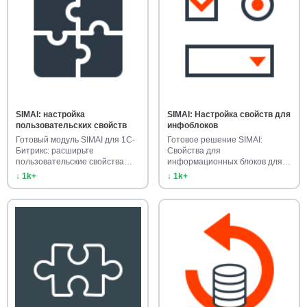
SIMAI: настройка
SIMAI: Настройка свойств для
пользовательских свойств
инфоблоков
Готовый модуль SIMAI для 1С-
Готовое решение SIMAI:
Битрикс: расширьте
Свойства для
пользовательские свойства
информационных блоков для
сайта. …
1С-Битрикс. Расшир…
↓ 1k+
↓ 1k+