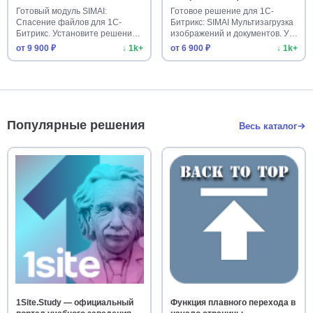
Готовый модуль SIMAI:
Готовое решение для 1С-
Спасение файлов для 1С-
Битрикс: SIMAI Мультизагрузка
Битрикс. Установите решение
изображений и документов. У…
для над…
от 9 900 ₽
↓ 1k+
от 6 900 ₽
↓ 1k+
Популярные решения
Весь каталог
1Site.Study — официальный
Функция плавного перехода в