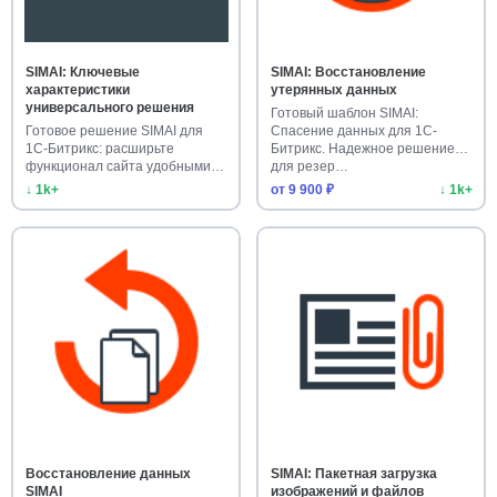
SIMAI: Ключевые
SIMAI: Восстановление
характеристики
утерянных данных
универсального решения
Готовый шаблон SIMAI:
Готовое решение SIMAI для
Спасение данных для 1С-
1С-Битрикс: расширьте
Битрикс. Надежное решение
функционал сайта удобными
для резер…
универ…
↓ 1k+
от 9 900 ₽
↓ 1k+
Восстановление данных
SIMAI: Пакетная загрузка
SIMAI
изображений и файлов