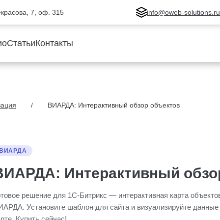
Некрасова, 7, оф. 315
info@oweb-solutions.r
ио
Статьи
Контакты
зация
ВИАРДА: Интерактивный обзор объектов
ВИАРДА
ВИАРДА: Интерактивный обзо
отовое решение для 1С-Битрикс — интерактивная карта объекто
ИАРДА. Установите шаблон для сайта и визуализируйте данные
арте. Купить сейчас!