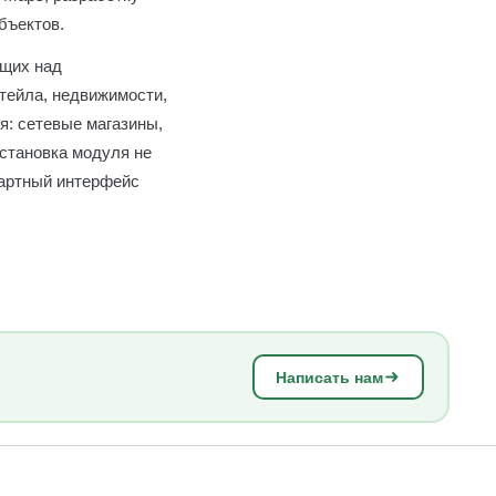
бъектов.
ющих над
тейла, недвижимости,
ия: сетевые магазины,
Установка модуля не
дартный интерфейс
Написать нам