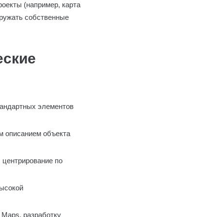
роекты (например, карта
гружать собственные
еские
тандартных элементов
м описанием объекта
, центрирование по
высокой
 Maps, разработку