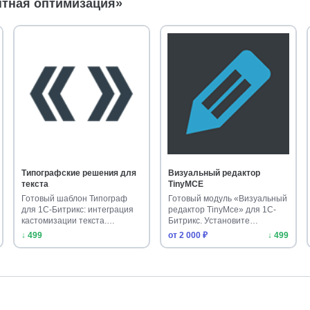
нтная оптимизация»
Типографские решения для
Визуальный редактор
текста
TinyMCE
Готовый шаблон Типограф
Готовый модуль «Визуальный
для 1С-Битрикс: интеграция
редактор TinyMce» для 1С-
кастомизации текста.
Битрикс. Установите
Улучшите…
современ…
↓ 499
от 2 000 ₽
↓ 499