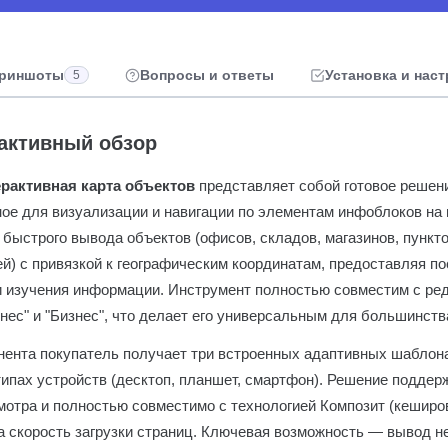
риншоты
Вопросы и ответы
Установка и нас
5
рактивный обзор
рактивная карта объектов
представляет собой готовое решен
ое для визуализации и навигации по элементам инфоблоков на 
быстрого вывода объектов (офисов, складов, магазинов, пункт
й) с привязкой к географическим координатам, предоставляя п
и изучения информации. Инструмент полностью совместим с ред
нес" и "Бизнес", что делает его универсальным для большинств
нента покупатель получает три встроенных адаптивных шаблона
типах устройств (десктоп, планшет, смартфон). Решение подде
мотра и полностью совместимо с технологией Композит (кеширо
а скорость загрузки страниц. Ключевая возможность — вывод 