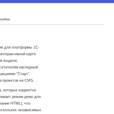
тройка
ие для платформы 1С-
интерактивной карте.
ов выдачи,
осетителям наглядный
акциями "Старт",
а проектов на CMS.
, которые корректно
рживает режим демо для
вание HTML), что
нескольких независимых