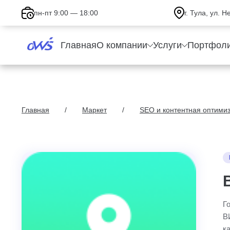
пн-пт 9:00 — 18:00
г. Тула, ул. 
Главная
О компании
Услуги
Портфол
Главная
Маркет
SEO и контентная оптими
Г
В
к