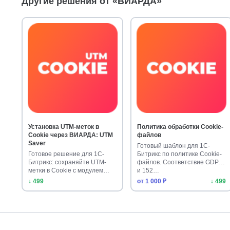
Другие решения от «ВИАРДА»
Установка UTM-меток в
Политика обработки Cookie-
Cookie через ВИАРДА: UTM
файлов
Saver
Готовый шаблон для 1С-
Готовое решение для 1С-
Битрикс по политике Cookie-
Битрикс: сохраняйте UTM-
файлов. Соответствие GDPR
метки в Cookie с модулем
и 152…
ВИАРДА. …
↓ 499
от 1 000 ₽
↓ 499