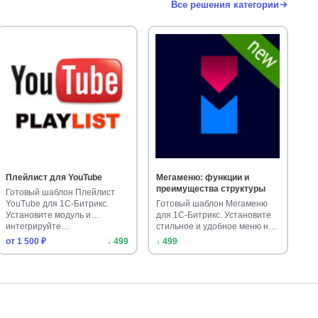
Все решения категории
Плейлист для YouTube
Мегаменю: функции и
преимущества структуры
Готовый шаблон Плейлист
YouTube для 1С-Битрикс.
Готовый шаблон Мегаменю
Установите модуль и
для 1С-Битрикс. Установите
интегрируйте…
стильное и удобное меню на
св…
от 1 500 ₽
↓ 499
↓ 499