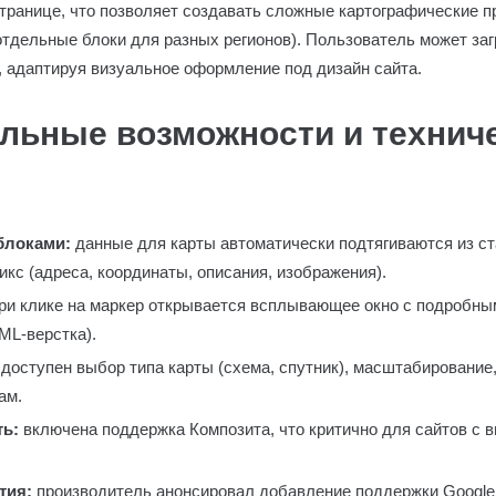
транице, что позволяет создавать сложные картографические п
отдельные блоки для разных регионов). Пользователь может за
, адаптируя визуальное оформление под дизайн сайта.
льные возможности и технич
блоками:
данные для карты автоматически подтягиваются из с
кс (адреса, координаты, описания, изображения).
ри клике на маркер открывается всплывающее окно с подробны
ML-верстка).
доступен выбор типа карты (схема, спутник), масштабирование
ам.
ь:
включена поддержка Композита, что критично для сайтов с 
тия:
производитель анонсировал добавление поддержки Google