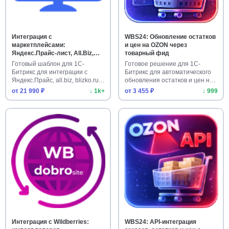
Интеграция с
WBS24: Обновление остатков
маркетплейсами:
и цен на OZON через
Яндекс.Прайс-лист, All.Biz,
товарный фид
Blizko, Nadavi, Price.ru, Pульс
Готовый шаблон для 1С-
Готовое решение для 1С-
цен
Битрикс для интеграции с
Битрикс для автоматического
Яндекс.Прайс, all.biz, blizko.ru
обновления остатков и цен на
…
…
от 21 990 ₽
↓ 1k+
от 3 455 ₽
↓ 999
Интеграция с Wildberries:
WBS24: API-интеграция