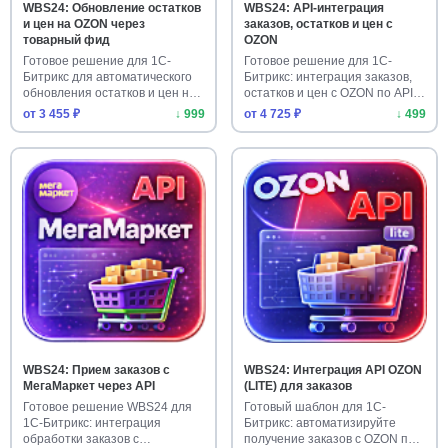
WBS24: Обновление остатков
WBS24: API-интеграция
и цен на OZON через
заказов, остатков и цен с
товарный фид
OZON
Готовое решение для 1С-
Готовое решение для 1С-
Битрикс для автоматического
Битрикс: интеграция заказов,
обновления остатков и цен на
остатков и цен с OZON по API…
…
от 3 455 ₽
↓ 999
от 4 725 ₽
↓ 499
WBS24: Прием заказов с
WBS24: Интеграция API OZON
МегаМаркет через API
(LITE) для заказов
Готовое решение WBS24 для
Готовый шаблон для 1С-
1С-Битрикс: интеграция
Битрикс: автоматизируйте
обработки заказов с
получение заказов с OZON по