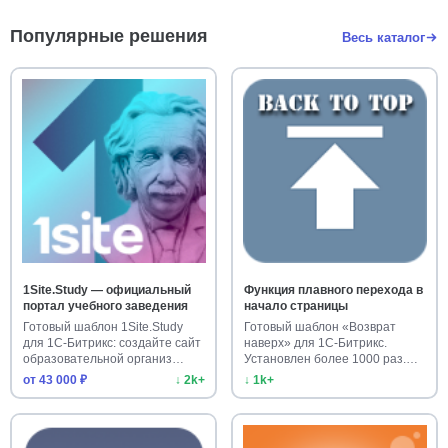
Популярные решения
Весь каталог
1Site.Study — официальный
Функция плавного перехода в
портал учебного заведения
начало страницы
Готовый шаблон 1Site.Study
Готовый шаблон «Возврат
для 1С-Битрикс: создайте сайт
наверх» для 1С-Битрикс.
образовательной организ…
Установлен более 1000 раз.
Улучш…
от 43 000 ₽
↓ 2k+
↓ 1k+