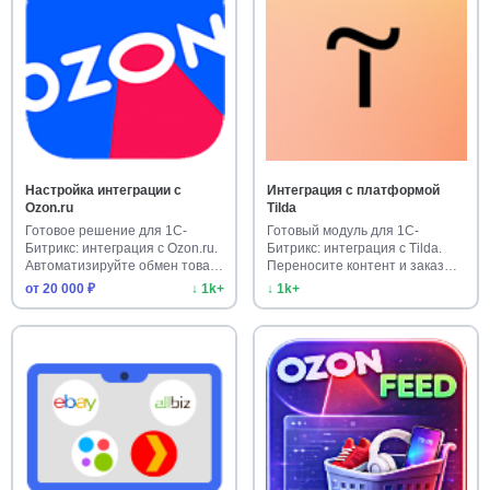
Настройка интеграции с
Интеграция с платформой
Ozon.ru
Tilda
Готовое решение для 1С-
Готовый модуль для 1С-
Битрикс: интеграция с Ozon.ru.
Битрикс: интеграция с Tilda.
Автоматизируйте обмен това…
Переносите контент и заказы
б…
от 20 000 ₽
↓ 1k+
↓ 1k+