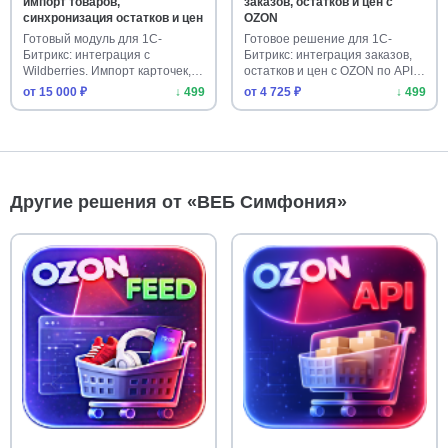
импорт товаров,
заказов, остатков и цен с
синхронизация остатков и цен
OZON
Готовый модуль для 1С-
Готовое решение для 1С-
Битрикс: интеграция с
Битрикс: интеграция заказов,
Wildberries. Импорт карточек,
остатков и цен с OZON по API…
выгруз…
от 15 000 ₽
↓ 499
от 4 725 ₽
↓ 499
Другие решения от «ВЕБ Cимфония»