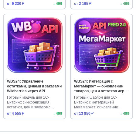
МегаМаркет …
API. …
от 9 230 ₽
↓ 499
от 2 195 ₽
↓ 499
WBS24: Управление
WBS24: Интеграция с
остатками, ценами и заказами
МегаМаркет — обновление
Wildberries через API
товаров, цен и остатков через
API 2.0
Готовый модуль для 1С-
Готовый шаблон для 1С-
Битрикс: синхронизация
Битрикс с интеграцией
остатков, цен и заказов с
МегаМаркет: обновление
Wildberri…
товаров, цен …
от 4 555 ₽
↓ 499
от 13 850 ₽
↓ 499