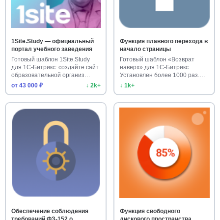
1Site.Study — официальный
Функция плавного перехода в
портал учебного заведения
начало страницы
Готовый шаблон 1Site.Study
Готовый шаблон «Возврат
для 1С-Битрикс: создайте сайт
наверх» для 1С-Битрикс.
образовательной организ…
Установлен более 1000 раз.
Улучш…
от 43 000 ₽
↓ 2k+
↓ 1k+
Обеспечение соблюдения
Функция свободного
требований ФЗ-152 о
дискового пространства