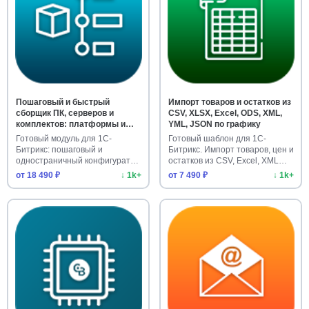
Пошаговый и быстрый
Импорт товаров и остатков из
сборщик ПК, серверов и
CSV, XLSX, Excel, ODS, XML,
комплектов: платформы и
YML, JSON по графику
услуги
Готовый модуль для 1С-
Готовый шаблон для 1С-
Битрикс: пошаговый и
Битрикс. Импорт товаров, цен и
одностраничный конфигуратор
остатков из CSV, Excel, XML…
ПК, серве…
от 18 490 ₽
↓ 1k+
от 7 490 ₽
↓ 1k+