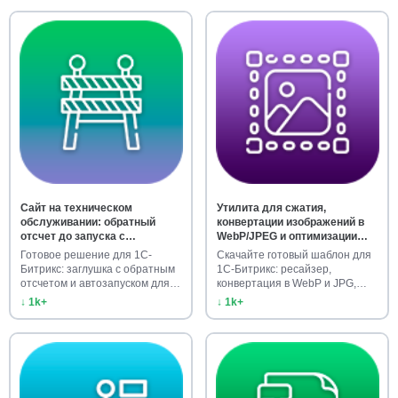
Сайт на техническом
Утилита для сжатия,
обслуживании: обратный
конвертации изображений в
отсчет до запуска с
WebP/JPEG и оптимизации
автозапуском
фото
Готовое решение для 1С-
Скачайте готовый шаблон для
Битрикс: заглушка с обратным
1С-Битрикс: ресайзер,
отсчетом и автозапуском для
конвертация в WebP и JPG,
…
опти…
↓ 1k+
↓ 1k+