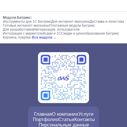
Модули Битрикс:
Инструменты для 1С-Битрикс
Для интернет-магазина
Доставка и логистика
Готовые интернет-магазины
Платежные модули Битрикс
Для разработчиков
Авторизация, пользователи
Интеграция с маркетплейсами и 1С
Скидки и ценообразование Битрикс
Корзина, покупка
Все модули →
Главная
О компании
Услуги
Портфолио
Статьи
Контакты
Персональные данные