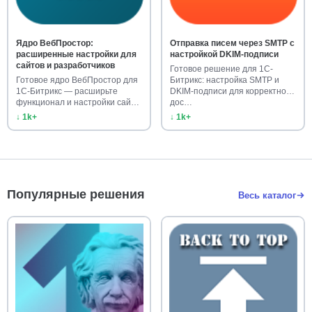
Ядро ВебПростор:
Отправка писем через SMTP с
расширенные настройки для
настройкой DKIM-подписи
сайтов и разработчиков
Готовое решение для 1С-
Готовое ядро ВебПростор для
Битрикс: настройка SMTP и
1С-Битрикс — расширьте
DKIM-подписи для корректной
функционал и настройки сайта.
дос…
…
↓ 1k+
↓ 1k+
Популярные решения
Весь каталог