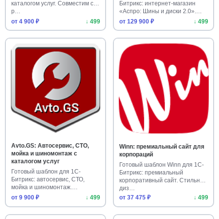
каталогом услуг. Совместим с
Битрикс: интернет-магазин
р…
«Аспро: Шины и диски 2.0».
Купит…
от 4 900 ₽
↓ 499
от 129 900 ₽
↓ 499
Avto.GS: Автосервис, СТО,
Winn: премиальный сайт для
мойка и шиномонтаж с
корпораций
каталогом услуг
Готовый шаблон Winn для 1С-
Готовый шаблон для 1С-
Битрикс: премиальный
Битрикс: автосервис, СТО,
корпоративный сайт. Стильный
мойка и шиномонтаж.
диз…
Продающий са…
от 9 900 ₽
↓ 499
от 37 475 ₽
↓ 499