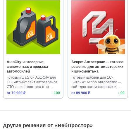
AutoCity: автосервис,
Аспро: Автосервис — готовое
шиномонтаж и продажа
решение для автомастерских
автомобилей
и шиномонтажа
Готовый шаблон AutoCity для
Готовый шаблон для 1С-
1С-Битрикс: сайт автосервиса,
Битрикс: Аспро Автосервис —
СТО и шиномонтажа с пр…
сайт для автомастерских и
шино…
от 79 900 ₽
↓ 100
от 89 900 ₽
↓ 99
Другие решения от «ВебПростор»