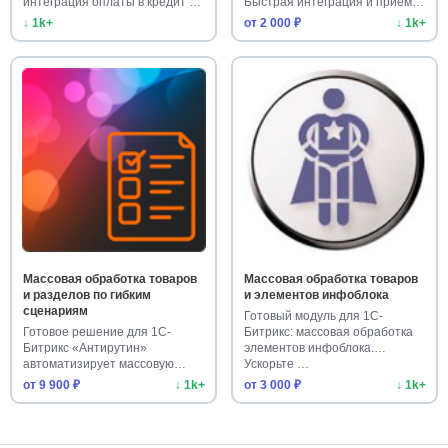
интеграция оплаты в кредит и
Быстрая интеграция и приём…
…
↓ 1k+
от 2 000 ₽
↓ 1k+
Массовая обработка товаров
Массовая обработка товаров
и разделов по гибким
и элементов инфоблока
сценариям
Готовый модуль для 1С-
Готовое решение для 1С-
Битрикс: массовая обработка
Битрикс «Антирутин»
элементов инфоблока.
автоматизирует массовую
Ускорьте …
обработку тов…
от 9 900 ₽
↓ 1k+
от 3 000 ₽
↓ 1k+