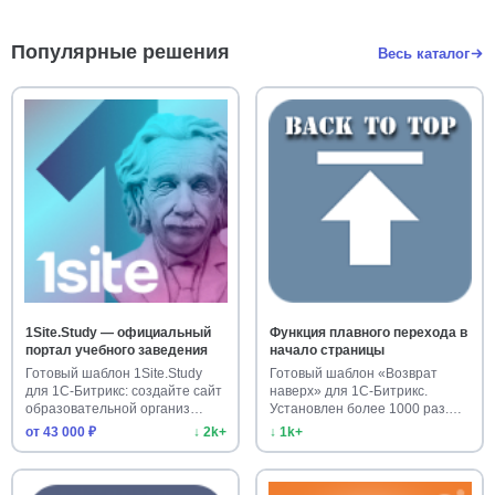
Популярные решения
Весь каталог
1Site.Study — официальный
Функция плавного перехода в
портал учебного заведения
начало страницы
Готовый шаблон 1Site.Study
Готовый шаблон «Возврат
для 1С-Битрикс: создайте сайт
наверх» для 1С-Битрикс.
образовательной организ…
Установлен более 1000 раз.
Улучш…
от 43 000 ₽
↓ 2k+
↓ 1k+