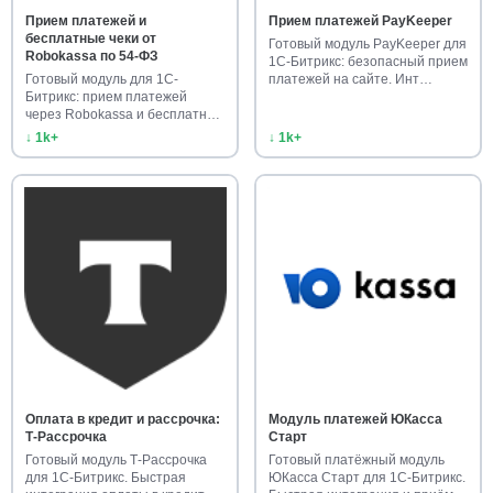
Прием платежей и
Прием платежей PayKeeper
бесплатные чеки от
Готовый модуль PayKeeper для
Robokassa по 54-ФЗ
1С-Битрикс: безопасный прием
Готовый модуль для 1С-
платежей на сайте. Инт…
Битрикс: прием платежей
через Robokassa и бесплатные
чеки …
↓ 1k+
↓ 1k+
Оплата в кредит и рассрочка:
Модуль платежей ЮКасса
Т-Рассрочка
Старт
Готовый модуль Т-Рассрочка
Готовый платёжный модуль
для 1С-Битрикс. Быстрая
ЮКасса Старт для 1С-Битрикс.