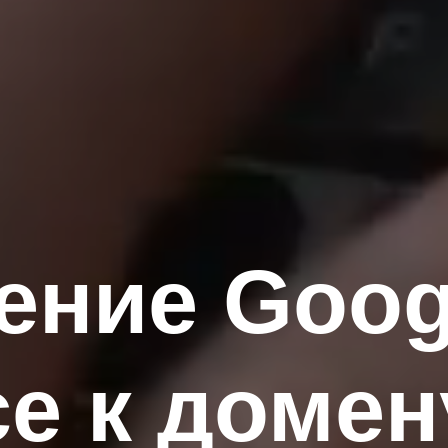
ение Goog
e к домен