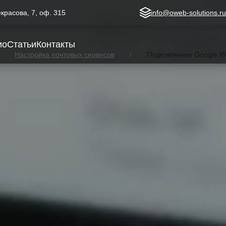
Некрасова, 7, оф. 315
info@oweb-solutions.r
ио
Статьи
Контакты
Настройка почтовых сервисов
Подключение Google W
ace к домену