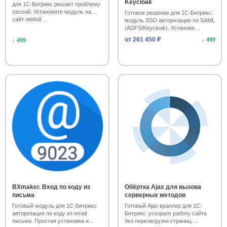
Keycloak
для 1С-Битрикс решает проблему
сессий. Установите модуль на
Готовое решение для 1С-Битрикс:
сайт любой …
модуль SSO авторизации по SAML
(ADFS/Keycloak). Установи
безопасный …
от 261 450 ₽
↓ 499
↓ 499
BXmaker. Вход по коду из
Обёртка Ajax для вызова
письма
серверных методов
Готовый модуль для 1С-Битрикс:
Готовый Ajax враппер для 1С-
авторизация по коду из email
Битрикс: ускорьте работу сайта
письма. Простая установка и
без перезагрузки страниц.