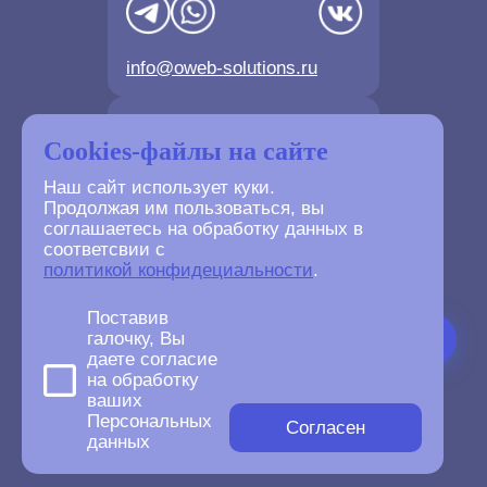
info@oweb-solutions.ru
Контактные телефоны
Cookies-файлы на сайте
Наш сайт использует куки.
Продолжая им пользоваться, вы
соглашаетесь на обработку данных в
соответсвии с
+7(4872) 702-730
политикой конфидециальности
.
+7(499) 677-61-84
Поставив
галочку, Вы
даете согласие
на обработку
ваших
©
2007-2026
Персональных
oWeb Solutions.ru.
Согласен
данных
All right reserved.