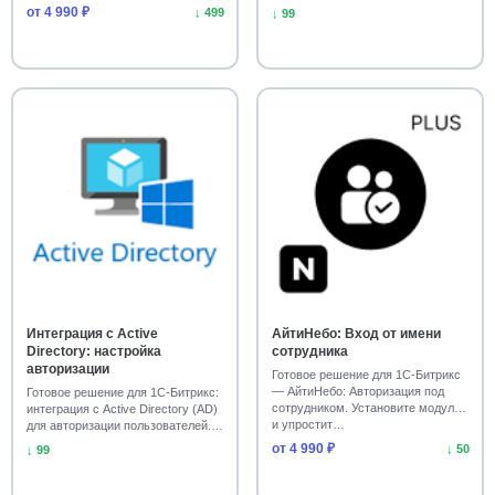
настройка. П…
Установите моду…
от 4 990 ₽
↓ 499
↓ 99
Интеграция с Active
АйтиНебо: Вход от имени
Directory: настройка
сотрудника
авторизации
Готовое решение для 1С-Битрикс
— АйтиНебо: Авторизация под
Готовое решение для 1С-Битрикс:
сотрудником. Установите модуль
интеграция с Active Directory (AD)
и упростит…
для авторизации пользователей.
Ус…
от 4 990 ₽
↓ 50
↓ 99