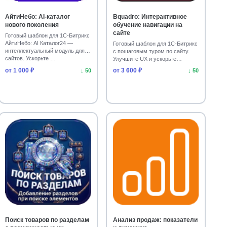
АйтиНебо: AI-каталог
Bquadro: Интерактивное
нового поколения
обучение навигации на
сайте
Готовый шаблон для 1С-Битрикс
АйтиНебо: AI Каталог24 —
Готовый шаблон для 1С-Битрикс
интеллектуальный модуль для
с пошаговым туром по сайту.
сайтов. Ускорьте …
Улучшите UX и ускорьте
адаптацию пользоват…
от 1 000 ₽
от 3 600 ₽
↓ 50
↓ 50
Поиск товаров по разделам
Анализ продаж: показатели