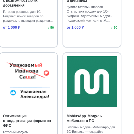
с возможностью их
и динамика
добавления
Купите готовый шаблон
Статистика продаж для 1С-
Готовое решение для 1С-
Битрикс. Адаптивный модуль с
Битрикс: поиск товаров по
поддержкой Композита. Ус…
разделам с выводом разделов в
результатах. Установи…
от 1 000 ₽
от 1 000 ₽
↓ 50
↓ 50
Оптимизация
MobiusApp. Модуль
стандартизации форматов
мобильного ПО
ФИО
Готовый модуль MobiusApp для
1С-Битрикс — создайте
Готовый модуль