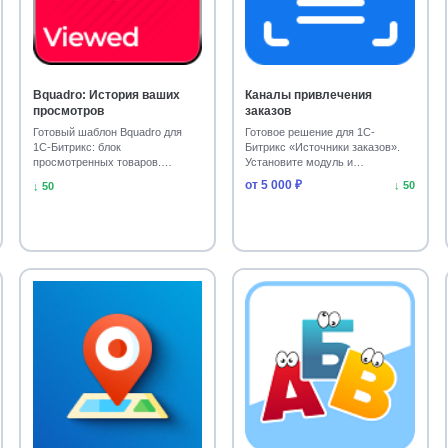
Bquadro: История ваших
Каналы привлечения
просмотров
заказов
Готовый шаблон Bquadro для
Готовое решение для 1С-
1С-Битрикс: блок
Битрикс «Источники заказов».
просмотренных товаров.
Установите модуль и
Установите модуль на свой сайт
отслеживайте эффективность
от 5 000 ₽
↓ 50
↓ 50
и …
к…