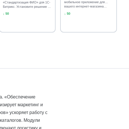
мобильное приложение для
«Стандартизация ФИО» для 1С-
вашего интернет-магазина…
Битрикс. Установите решение и
приведите данные клиентов в…
↓ 50
↓ 50
а. «Обеспечение
зирует маркетинг и
ов» ускоряет работу с
каталогов. Модули
лючают логистику и