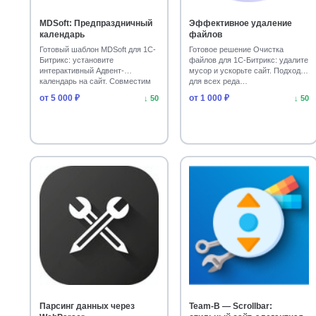
MDSoft: Предпраздничный
Эффективное удаление
календарь
файлов
Готовый шаблон MDSoft для 1С-
Готовое решение Очистка
Битрикс: установите
файлов для 1С-Битрикс: удалите
интерактивный Адвент-
мусор и ускорьте сайт. Подходит
календарь на сайт. Совместим
для всех реда…
с…
от 5 000 ₽
от 1 000 ₽
↓ 50
↓ 50
Парсинг данных через
Team-B — Scrollbar: