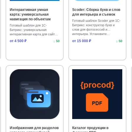
Интерактивная умная
Scoder: Сборка букв и слов
карта: универсальная
для интерьера и съемок
навигация по объектам
Готовый шаблон Scoder для 1С-
Битрикс: конструктор букв и
Готовый шаблон для 1С-
слов для фотосессий и
Битрикс: универсальная
интерьера. Установите…
интерактивная карта для сайта.
Адаптивен под все редакц…
от 4 500 ₽
от 15 000 ₽
↓ 50
↓ 50
Изображения для разделов
Каталог продукции в