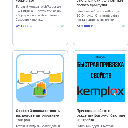
WebParser
стильный сайт, элегантная
полоса прокрутки
Готовый модуль WebParser для
1С-Битрикс — автоматический
Готовый шаблон Scrollbar для
сбор данных с любых сайтов.
1С-Битрикс. Стильный сайт с
Ускорьте наполн…
нестандартным скроллом.
Адаптивно для Старт…
от 1 000 ₽
от 1 000 ₽
↓ 50
↓ 50
Scoder: Эквивалентность
Привязка свойств к
разделов и автопривязка
разделам Битрикс: быстрая
товаров
настройка
Готовый модуль Scoder для 1С-
Готовый модуль Быстрая