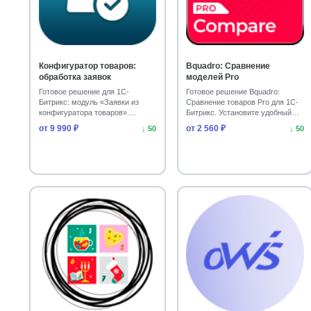
Конфигуратор товаров:
Bquadro: Сравнение
обработка заявок
моделей Pro
Готовое решение для 1С-
Готовое решение Bquadro:
Битрикс: модуль «Заявки из
Сравнение товаров Pro для 1С-
конфигуратора товаров».
Битрикс. Установите удобный
Настройте прием заказов на…
модуль сравнения н…
от 9 990 ₽
от 2 560 ₽
↓ 50
↓ 50