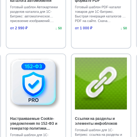
каталога автомобилей
формате PDF
Готовый шаблон Автокартинки
Готовый шаблон PDF-каталог
разделов каталога для 1С-
товаров для 1С-Битрикс.
Битрикс: автоматическое
Быстрая генерация каталогов в
присвоение изображений.…
PDF на сайте. Скача…
от 2 990 ₽
от 1 000 ₽
↓ 50
↓ 50
Настраиваемые Cookie-
Ссылки на разделы и
уведомления по 152-ФЗ и
элементы инфоблоков
генератор политики
Готовый шаблон для 1С-
конфиденциальности
Битрикс: ссылка на разделы и
Готовый шаблон для 1С-