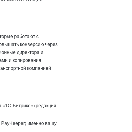
торые работают с
повышать конверсию через
ионные директора и
ами и копирования
транспортной компанией
и «1С-Битрикс» (редакция
, PayKeeper) именно вашу