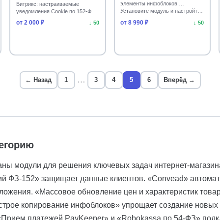
элементы инфоблоков.
Битрикс: настраиваемые
Установите модуль и настройт…
уведомления Cookie по 152-ФЗ и
генератор политики конфи…
от 2 000 ₽
от 8 990 ₽
↓ 50
↓ 50
…
← Назад
1
3
4
5
6
Вперёд →
тегорию
раны модули для решения ключевых задач интернет-магазин
й ФЗ-152» защищает данные клиентов. «Convead» автомати
ложения. «Массовое обновление цен и характеристик товар
строе копирование инфоблоков» упрощает создание новых 
«Прием платежей PayKeeper» и «Robokassa по 54-ФЗ» подк