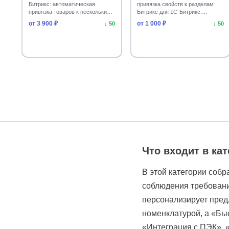
Битрикс: автоматическая
привязка свойств к разделам
привязка товаров к нескольким
Битрикс для 1С-Битрикс.
разделам. Увеличь…
Ускорьте настройку катало…
от 3 900 ₽
от 1 000 ₽
↓ 50
↓ 50
Что входит в ка
В этой категории соб
соблюдения требовани
персонализирует пред
номенклатурой, а «Бы
«Интеграция с ПЭК», 