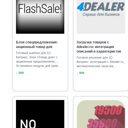
Блок спецпредложения:
Загрузка товаров с
акционный товар дня
4dealer.ru: интеграция
описаний и характеристик
Готовый шаблон для 1С-
Битрикс: блок «Товар дня» с
Готовое решение для 1С-
акционным предложением.
Битрикс: интеграция с 4dealer.ru,
Установите модуль для прив…
автоматическая загрузка
описаний и характер…
↓ 999
↓ 999