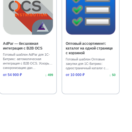
AdPar — бесшовная
Оптовый ассортимент:
интеграция с B2B OCS
каталог на одной странице
с корзиной
Готовый шаблон AdPar для 1С-
Битрикс: автоматическая
Готовый шаблон Оптовые
интеграция с B2B OCS. Ускорьте
закупки для 1С-Битрикс:
синхронизацию дан…
одностраничный каталог с
быстрой корзиной. Адаптивен,…
от 54 900 ₽
от 10 000 ₽
↓ 499
↓ 50