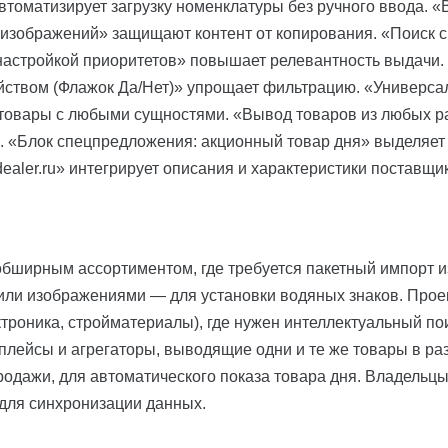
втоматизирует загрузку номенклатуры без ручного ввода. «
изображений» защищают контент от копирования. «Поиск 
 настройкой приоритетов» повышает релевантность выдачи
йством (Флажок Да/Нет)» упрощает фильтрацию. «Универса
товары с любыми сущностями. «Вывод товаров из любых ра
 «Блок спецпредложения: акционный товар дня» выделяет 
dealer.ru» интегрирует описания и характеристики поставщи
обширным ассортиментом, где требуется пакетный импорт и
ли изображениями — для установки водяных знаков. Проек
ктроника, стройматериалы), где нужен интеллектуальный пои
плейсы и агрегаторы, выводящие одни и те же товары в ра
родажи, для автоматического показа товара дня. Владельц
 для синхронизации данных.