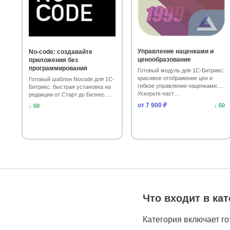
Управление наценками и
No-code: создавайте
ценообразование
приложения без
программирования
Готовый модуль для 1С-Битрикс:
красивое отображение цен и
Готовый шаблон Nocode для 1С-
гибкое управление наценками.
Битрикс: быстрая установка на
Ускорьте наст…
редакции от Старт до Бизнес.
Адаптивный д…
от 7 900 ₽
↓ 50
↓ 50
Что входит в ка
Категория включает г