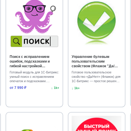
Поиск с исправлением
Управление булевым
ошибок, подсказками и
пользовательским
гибкой настройкой
свойством (Флажок "Да/
приоритетов
Нет")
Готовый модуль для 1С-Битрикс:
Готовое пользовательское
умный поиск с исправлением
свойство «Да/Нет» (Флажок) для
опечаток и подсказками.
1С-Битрикс — простое решение
Настройте область …
для вашего сайт…
от 7 990 ₽
↓ 1k+
↓ 1k+