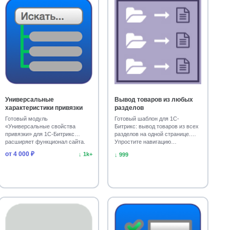
Универсальные
Вывод товаров из любых
характеристики привязки
разделов
Готовый модуль
Готовый шаблон для 1С-
«Универсальные свойства
Битрикс: вывод товаров из всех
привязки» для 1С-Битрикс
разделов на одной странице.
расширяет функционал сайта.
Упростите навигацию…
Установл…
от 4 000 ₽
↓ 1k+
↓ 999