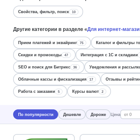
Свойства, фильтр, поиск
10
Другие категории в разделе «
Для интернет-магаз
Прием платежей и эквайринг
Каталог и фильтры т
75
Скидки и промокоды
Интеграция с 1С и складами
47
SEO и поиск для Битрикс
Уведомления и рассылки
36
Облачные кассы и фискализация
Отзывы и рейтин
17
Работа с заказами
Курсы валют
5
2
По популярности
Дешевле
Дороже
Цена