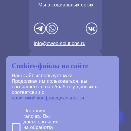
Мы в социальных сетях
info@oweb-solutions.ru
Контактные телефоны
Cookies-файлы на сайте
Наш сайт использует куки.
Продолжая им пользоваться, вы
соглашаетесь на обработку данных в
соответсвии с
+7(4872) 702-730
политикой конфидециальности
.
+7(499) 677-61-84
Поставив
галочку, Вы
даете согласие
на обработку