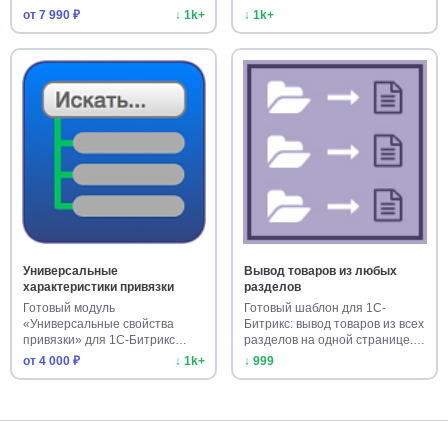
подсказками…
реш…
от 7 990 ₽
↓ 1k+
↓ 1k+
Универсальные
Вывод товаров из любых
характеристики привязки
разделов
Готовый модуль
Готовый шаблон для 1С-
«Универсальные свойства
Битрикс: вывод товаров из всех
привязки» для 1С-Битрикс
разделов на одной странице.…
расширяет функци…
от 4 000 ₽
↓ 1k+
↓ 999