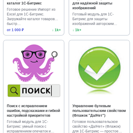
каталог 1С-Битрикс
для надёжной защиты
изображений
Готовое решение Импорт из
Excel для 1С-Битрикс.
Готовый модуль для 1С-
Загружайте каталог товаров
Битрикс для защиты
быстр…
изображений авторским
знаком. Быстрая у…
от 1 000 ₽
↓ 1k+
↓ 1k+
Поиск с исправлением
Управление булевым
ошибок, подсказками и гибкой
пользовательским свойством
настройкой приоритетов
(Флажок "Да/Нет")
Готовый модуль для 1С-
Готовое пользовательское
Битрикс: умный поиск с
свойство «Да/Нет» (Флажок)
исправлением опечаток и
для 1С-Битрикс — простое