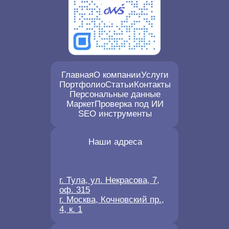
Главная
О компании
Услуги
Портфолио
Статьи
Контакты
Персональные данные
Маркет
Проверка под ИИ
SEO инструменты
Наши адреса
г. Тула, ул. Некрасова, 7,
оф. 315
г. Москва, Кочновский пр.,
4, к. 1