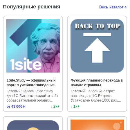
Популярные решения
Весь каталог
1Site.Study — официальный
Функция плавного перехода в
портал учебного заведения
начало страницы
Готовый шаблон 1Site.Study
Готовый шаблон «Возврат
для 1С-Битрикс: создайте сайт
наверх» для 1С-Битрикс.
образовательной организ…
Установлен более 1000 раз.
Улучш…
от 43 000 ₽
↓ 2k+
↓ 1k+