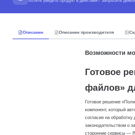
Хотите увидеть продукт в действии? Запросите дем
Описание
Описание производителя
Ск
Возможности мод
Готовое р
файлов» д
Готовое решение «Поли
компонент, который ав
согласия на обработку 
законодательством о з
сторонние сервисы — Ян