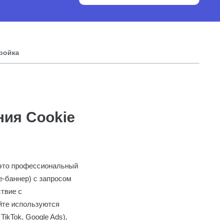
тройка
ния Cookie
 это профессиональный
e-баннер) с запросом
ствие с
йте используются
ikTok, Google Ads),