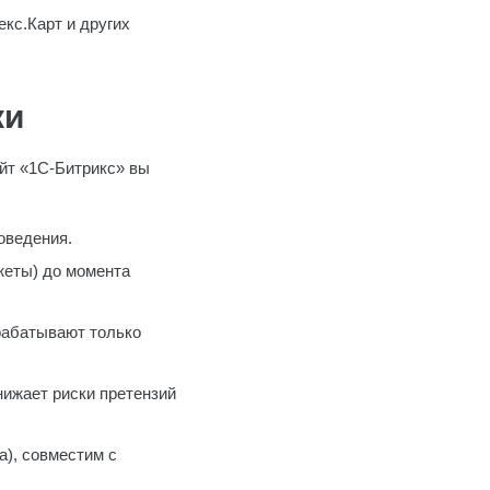
кс.Карт и других
ки
айт «1С-Битрикс» вы
оведения.
джеты) до момента
рабатывают только
нижает риски претензий
а), совместим с