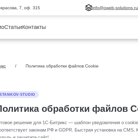
Некрасова, 7, оф. 315
info@oweb-solutions.r
ио
Статьи
Контакты
икс
Политика обработки файлов Cookie
STANKOV-STUDIO
Политика обработки файлов C
отовое решение для 1С-Битрикс — шаблон уведомления о cookie
оответствует законам РФ и GDPR. Быстрая установка на CMS. 
одуль и защитите сайт!