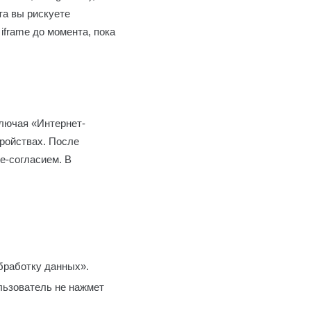
та вы рискуете
iframe до момента, пока
ключая «Интернет-
ройствах. После
e-согласием. В
бработку данных».
льзователь не нажмет