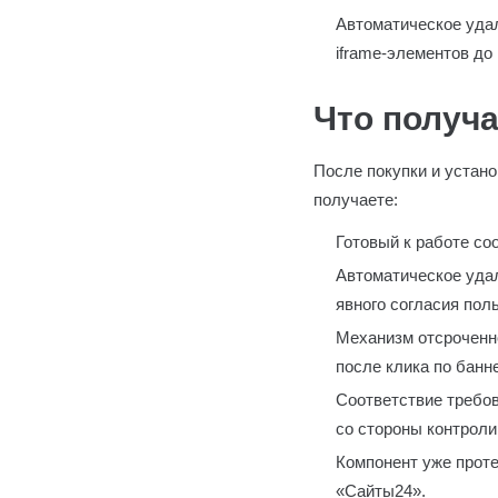
Автоматическое удал
iframe-элементов до
Что получа
После покупки и устан
получаете:
Готовый к работе co
Автоматическое удал
явного согласия пол
Механизм отсроченн
после клика по банне
Соответствие требов
со стороны контроли
Компонент уже проте
«Сайты24».