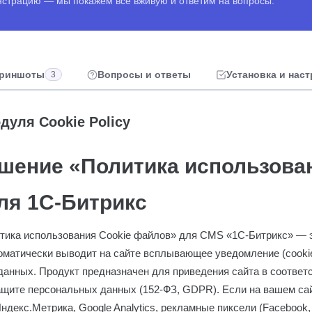
онстрацию — мы покажем всё вживую и ответим на вопросы.
риншоты
Вопросы и ответы
Установка и нас
3
уля Cookie Policy
ешение «Политика использова
ля 1С-Битрикс
тика использования Cookie файлов» для CMS «1С-Битрикс» —
томатически выводит на сайте всплывающее уведомление (cooki
данных. Продукт предназначен для приведения сайта в соответ
ащите персональных данных (152-ФЗ, GDPR). Если на вашем са
декс.Метрика, Google Analytics, рекламные пиксели (Facebook, T