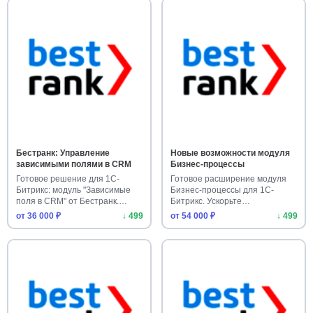
Бестранк: Управление
Новые возможности модуля
зависимыми полями в CRM
Бизнес-процессы
Готовое решение для 1С-
Готовое расширение модуля
Битрикс: модуль "Зависимые
Бизнес-процессы для 1С-
поля в CRM" от Бестранк.
Битрикс. Ускорьте
Управ…
автоматизацию…
от 36 000 ₽
↓ 499
от 54 000 ₽
↓ 499