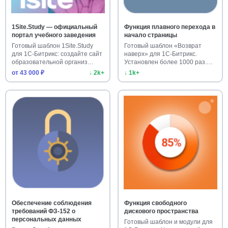
1Site.Study — официальный
Функция плавного перехода в
портал учебного заведения
начало страницы
Готовый шаблон 1Site.Study
Готовый шаблон «Возврат
для 1С-Битрикс: создайте сайт
наверх» для 1С-Битрикс.
образовательной организ…
Установлен более 1000 раз.
Улучш…
от 43 000 ₽
↓ 2k+
↓ 1k+
Обеспечение соблюдения
Функция свободного
требований ФЗ-152 о
дискового пространства
персональных данных
Готовый шаблон и модули для