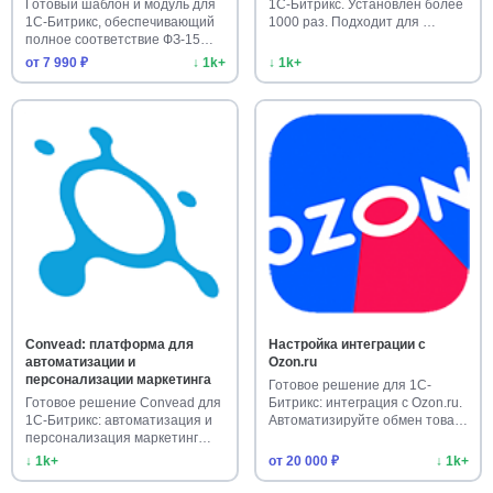
Готовый шаблон и модуль для
1С-Битрикс. Установлен более
1С-Битрикс, обеспечивающий
1000 раз. Подходит для …
полное соответствие ФЗ-15…
от 7 990 ₽
↓ 1k+
↓ 1k+
Convead: платформа для
Настройка интеграции с
автоматизации и
Ozon.ru
персонализации маркетинга
Готовое решение для 1С-
Готовое решение Convead для
Битрикс: интеграция с Ozon.ru.
1С-Битрикс: автоматизация и
Автоматизируйте обмен това…
персонализация маркетинг…
↓ 1k+
от 20 000 ₽
↓ 1k+