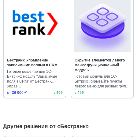
Бестранк: Управление
Скрытие элементов левого
зависимыми полями в CRM
меню: функциональный
модуль
Готовое решение для 1С-
Битрикс: модуль "Зависимые
Готовый модуль для 1С-
поля в CRM" от Бестранк.
Битрикс: скрывайте пункты
Управ…
левого меню для разных групп
пол…
от 36 000 ₽
↓ 499
↓ 499
Другие решения от «Бестранк»