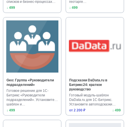
списков и бизнес-процессах…
геотарге…
↓ 499
↓ 499
Geo: Группа «Руководители
Подсказки DaData.ru в
подразделений»
Битрикс24: краткое
руководство
Готовое решение для 1С-
Битрикс «Руководители
Готовый модуль-шаблон
подразделений». Установите
DaData.ru для 1С-Битрикс.
шаблон и…
Установите автоподсказки
адресов…
↓ 499
от 2 200 ₽
↓ 499