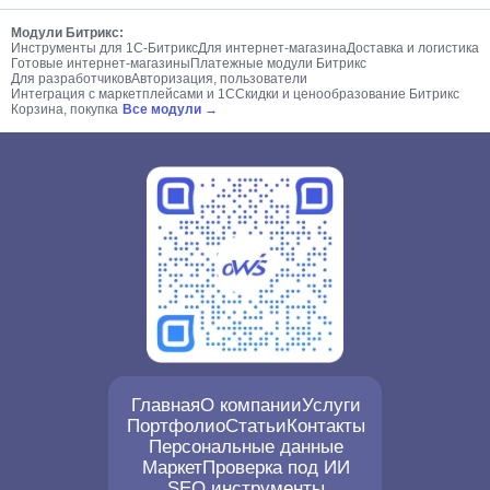
Модули Битрикс:
Инструменты для 1С-Битрикс
Для интернет-магазина
Доставка и логистика
Готовые интернет-магазины
Платежные модули Битрикс
Для разработчиков
Авторизация, пользователи
Интеграция с маркетплейсами и 1С
Скидки и ценообразование Битрикс
Корзина, покупка
Все модули →
Главная
О компании
Услуги
Портфолио
Статьи
Контакты
Персональные данные
Маркет
Проверка под ИИ
SEO инструменты