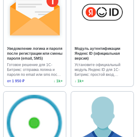
Уведомление логина и пароля
Модуль аутентификации
после регистрации или смены
Яндекс ID (официальная
пароля (email, SMS)
версия)
Готовое решение для 1С-
Установите официальный
Битрикс: отправка логина и
модуль Яндекс ID для 1С-
пароля по email или sms после
Битрикс: простой вход,
…
привязка п…
от 1 950 ₽
↓ 1k+
↓ 1k+