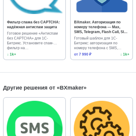
Фильтр спама без CAPTCHA:
BXmaker. Авторизация по
надёжная антиспам защита
номеру телефона — Max,
SMS, Telegram, Flash Call, SIM-
Готовое решение «Антиспам
Push, PushOK
без CAPTCHA» для 1С-
Готовый шаблон для 1С-
Битрикс. Установите спам-
Битрикс: авторизация по
фильтр на…
номеру телефона с SMS,
Telegram, F…
↓ 1k+
от 7 990 ₽
↓ 1k+
Другие решения от «BXmaker»