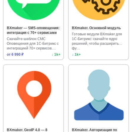
BXmaker — SMS-оповещения:
BXmaker. Основной модуль
интеграция с 70+ сервисами
Готовые модули BXmaker для
Скачайте шаблон СМС
1С-Битрикс: скачайте ядро
Оповещения для 1С-Битрикс с
решений, чтобы расширить
интеграцией 70+ сервисов.
фу…
Готово…
от 6 990 ₽
↓ 1k+
↓ 1k+
BXmaker. GeoIP 4.0 — 8
BXmaker. Авторизация по