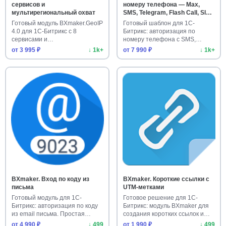
сервисов и
номеру телефона — Max,
мультирегиональный охват
SMS, Telegram, Flash Call, SIM-
Push, PushOK
Готовый модуль BXmaker.GeoIP
Готовый шаблон для 1С-
4.0 для 1С-Битрикс с 8
Битрикс: авторизация по
сервисами и
номеру телефона с SMS,
мультирегиональн…
Telegram, F…
от 3 995 ₽
↓ 1k+
от 7 990 ₽
↓ 1k+
BXmaker. Вход по коду из
BXmaker. Короткие ссылки с
письма
UTM-метками
Готовый модуль для 1С-
Готовое решение для 1С-
Битрикс: авторизация по коду
Битрикс: модуль BXmaker для
из email письма. Простая
создания коротких ссылок и
уста…
уп…
от 4 990 ₽
↓ 499
от 1 990 ₽
↓ 499