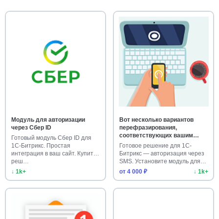
Модуль для авторизации
Вот несколько вариантов
через Сбер ID
перефразирования,
соответствующих вашим
Готовый модуль Сбер ID для
требованиям: Вход по SMS-
1С-Битрикс. Простая
Готовое решение для 1С-
коду Авторизация по SMS
интеграция в ваш сайт. Купите
Битрикс — авторизация через
SMS-аутентификация для
реш…
SMS. Установите модуль для
входа
бе…
↓ 1k+
от 4 000 ₽
↓ 1k+