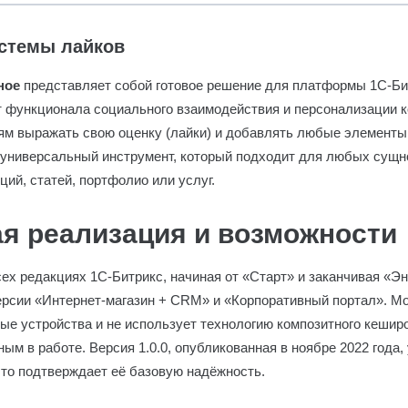
стемы лайков
ное
представляет собой готовое решение для платформы 1С-Би
т функционала социального взаимодействия и персонализации к
ям выражать свою оценку (лайки) и добавлять любые элементы
о универсальный инструмент, который подходит для любых сущн
кций, статей, портфолио или услуг.
ая реализация и возможности
ех редакциях 1С-Битрикс, начиная от «Старт» и заканчивая «Э
рсии «Интернет-магазин + CRM» и «Корпоративный портал». Мо
е устройства и не использует технологию композитного кеширо
ым в работе. Версия 1.0.0, опубликованная в ноябре 2022 года,
что подтверждает её базовую надёжность.