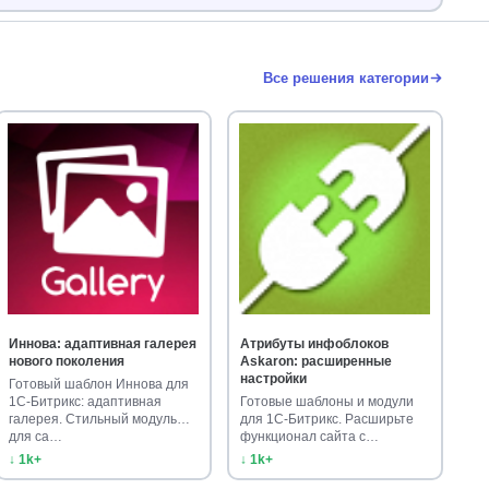
Все решения категории
Иннова: адаптивная галерея
Атрибуты инфоблоков
нового поколения
Askaron: расширенные
настройки
Готовый шаблон Иннова для
1С-Битрикс: адаптивная
Готовые шаблоны и модули
галерея. Стильный модуль
для 1С-Битрикс. Расширьте
для са…
функционал сайта с
решением А…
↓ 1k+
↓ 1k+