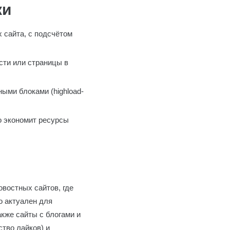
ки
 сайта, с подсчётом
сти или страницы в
ми блоками (highload-
о экономит ресурсы
овостных сайтов, где
о актуален для
акже сайты с блогами и
тво лайков) и