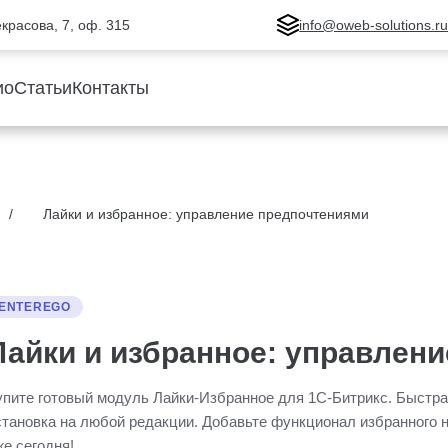
Некрасова, 7, оф. 315
info@oweb-solutions.r
ио
Статьи
Контакты
Лайки и избранное: управление предпочтениями
ENTEREGO
Лайки и избранное: управлен
упите готовый модуль Лайки-Избранное для 1С-Битрикс. Быстр
становка на любой редакции. Добавьте функционал избранного н
же сегодня!