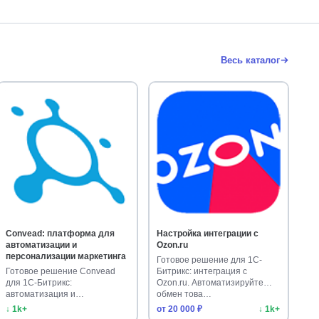
Весь каталог
Convead: платформа для
Настройка интеграции с
автоматизации и
Ozon.ru
персонализации маркетинга
Готовое решение для 1С-
Готовое решение Convead
Битрикс: интеграция с
для 1С-Битрикс:
Ozon.ru. Автоматизируйте
автоматизация и
обмен това…
персонализация маркетинг…
↓ 1k+
от 20 000 ₽
↓ 1k+