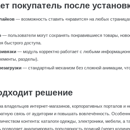
ет покупатель после установ
лайков
— возможность ставить «нравится» на любых страницах
о
— пользователи могут сохранять понравившиеся товары, ново
я быстрого доступа.
ривязки
— модуль корректно работает с любыми информационны
лементы, разделы).
резагрузки
— стандартный механизм без сложной анимации, чт
подходит решение
а владельцев интернет-магазинов, корпоративных порталов и н
ратную связь от аудитории и повышать вовлечённость. Особенн
ичеством контента: каталоги одежды, электроники, мебели, а т
 позволяет анализировать популярность позиций (через количес