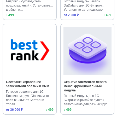
Битрикс «Руководители
Готовый модуль-шаблон
подразделений». Установите
DaData.ru для 1С-Битрикс.
шаблон и…
Установите автоподсказки
адресов…
↓ 499
от 2 200 ₽
↓ 499
Бестранк: Управление
Скрытие элементов левого
зависимыми полями в CRM
меню: функциональный
модуль
Готовое решение для 1С-
Битрикс: модуль "Зависимые
Готовый модуль для 1С-
поля в CRM" от Бестранк.
Битрикс: скрывайте пункты
Управ…
левого меню для разных групп
пол…
от 36 000 ₽
↓ 499
↓ 499