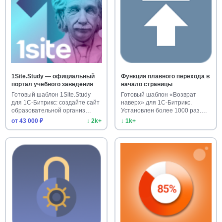
1Site.Study — официальный
Функция плавного перехода в
портал учебного заведения
начало страницы
Готовый шаблон 1Site.Study
Готовый шаблон «Возврат
для 1С-Битрикс: создайте сайт
наверх» для 1С-Битрикс.
образовательной организ…
Установлен более 1000 раз.
Улучш…
от 43 000 ₽
↓ 2k+
↓ 1k+