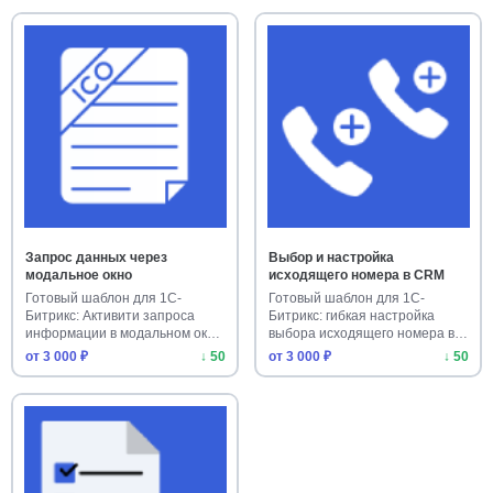
Запрос данных через
Выбор и настройка
модальное окно
исходящего номера в CRM
Готовый шаблон для 1С-
Готовый шаблон для 1С-
Битрикс: Активити запроса
Битрикс: гибкая настройка
информации в модальном окне.
выбора исходящего номера в
Уст…
CRM. …
от 3 000 ₽
↓ 50
от 3 000 ₽
↓ 50