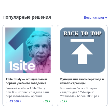
Популярные решения
Весь каталог
1Site.Study — официальный
Функция плавного перехода в
портал учебного заведения
начало страницы
Готовый шаблон 1Site.Study
Готовый шаблон «Возврат
для 1С-Битрикс: создайте сайт
наверх» для 1С-Битрикс.
образовательной организ…
Установлен более 1000 раз.
Улучш…
от 43 000 ₽
↓ 2k+
↓ 1k+