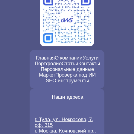
Главная
О компании
Услуги
Портфолио
Статьи
Контакты
Персональные данные
Маркет
Проверка под ИИ
SEO инструменты
Наши адреса
г. Тула, ул. Некрасова, 7,
оф. 315
г. Москва, Кочновский пр.,