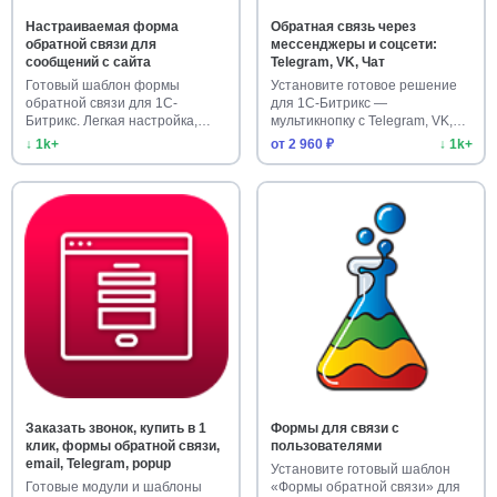
Настраиваемая форма
Обратная связь через
обратной связи для
мессенджеры и соцсети:
сообщений с сайта
Telegram, VK, Чат
Готовый шаблон формы
Установите готовое решение
обратной связи для 1С-
для 1С-Битрикс —
Битрикс. Легкая настройка,
мультикнопку с Telegram, VK,
более 1000…
чатами …
↓ 1k+
от 2 960 ₽
↓ 1k+
Заказать звонок, купить в 1
Формы для связи с
клик, формы обратной связи,
пользователями
email, Telegram, popup
Установите готовый шаблон
Готовые модули и шаблоны
«Формы обратной связи» для