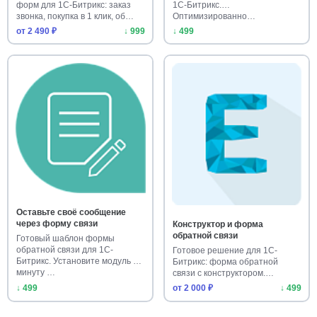
форм для 1С-Битрикс: заказ
1С-Битрикс.
звонка, покупка в 1 клик, об…
Оптимизированно…
от 2 490 ₽
↓ 999
↓ 499
Оставьте своё сообщение
через форму связи
Конструктор и форма
обратной связи
Готовый шаблон формы
обратной связи для 1С-
Готовое решение для 1С-
Битрикс. Установите модуль за
Битрикс: форма обратной
минуту …
связи с конструктором.
Настройте …
↓ 499
от 2 000 ₽
↓ 499