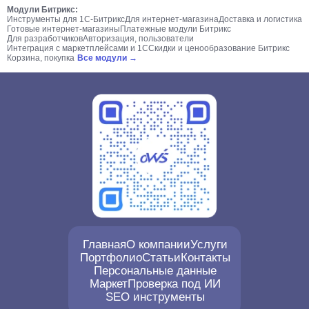
Модули Битрикс:
Инструменты для 1С-Битрикс
Для интернет-магазина
Доставка и логистика
Готовые интернет-магазины
Платежные модули Битрикс
Для разработчиков
Авторизация, пользователи
Интеграция с маркетплейсами и 1С
Скидки и ценообразование Битрикс
Корзина, покупка
Все модули →
Главная
О компании
Услуги
Портфолио
Статьи
Контакты
Персональные данные
Маркет
Проверка под ИИ
SEO инструменты