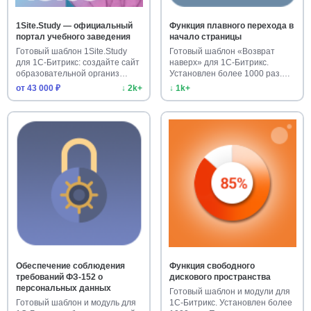
1Site.Study — официальный
Функция плавного перехода в
портал учебного заведения
начало страницы
Готовый шаблон 1Site.Study
Готовый шаблон «Возврат
для 1С-Битрикс: создайте сайт
наверх» для 1С-Битрикс.
образовательной организ…
Установлен более 1000 раз.
Улучш…
от 43 000 ₽
↓ 2k+
↓ 1k+
Обеспечение соблюдения
Функция свободного
требований ФЗ-152 о
дискового пространства
персональных данных
Готовый шаблон и модули для
Готовый шаблон и модуль для
1С-Битрикс. Установлен более