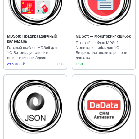
MDSoft: Предпраздничный
MDSoft — Мониторинг ошибок
календарь
Готовый шаблон MDSoft
Готовый шаблон MDSoft для
Монитор ошибок для 1С-
1С-Битрикс: установите
Битрикс. Установите решение
интерактивный Адвент-
для отсл…
календарь …
от 5 000 ₽
↓ 50
↓ 50