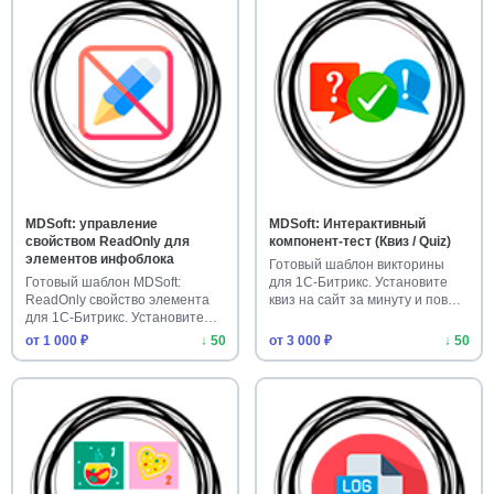
MDSoft: управление
MDSoft: Интерактивный
свойством ReadOnly для
компонент-тест (Квиз / Quiz)
элементов инфоблока
Готовый шаблон викторины
Готовый шаблон MDSoft:
для 1С-Битрикс. Установите
ReadOnly свойство элемента
квиз на сайт за минуту и пов…
для 1С-Битрикс. Установите
защ…
от 1 000 ₽
↓ 50
от 3 000 ₽
↓ 50