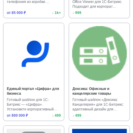
телефония из коробки.…
Office Viewer для 1С-Битрикс.
Подходит для корпорат…
от 85 000 ₽
↓ 1k+
↓ 999
Единый портал «Цифра» для
Дексика: Офисные и
бизнеса
канцелярские товары
Готовый шаблон для 1С-
Готовый шаблон «Дексика:
Битрикс — «Цифра».
Канцелярия» для 1С-Битрикс:
Установите корпоративный
адаптивный дизайн для
портал с модул…
интер…
от 800 000 ₽
↓ 499
↓ 499