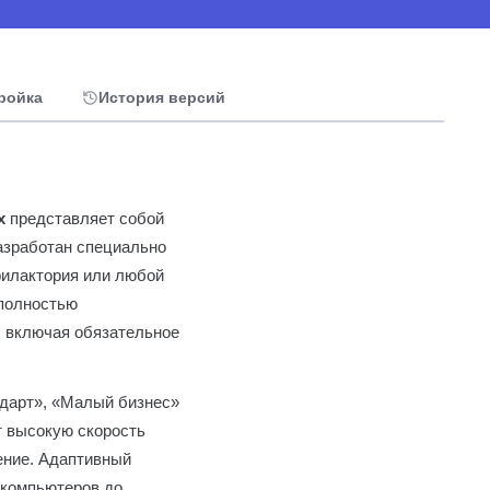
тройка
История версий
х
представляет собой
азработан специально
филактория или любой
 полностью
, включая обязательное
ндарт», «Малый бизнес»
т высокую скорость
ение. Адаптивный
 компьютеров до