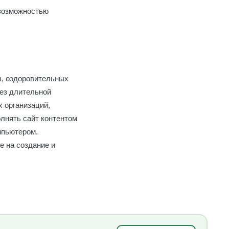
 возможностью
в, оздоровительных
без длительной
х организаций,
лнять сайт контентом
мпьютером.
е на создание и