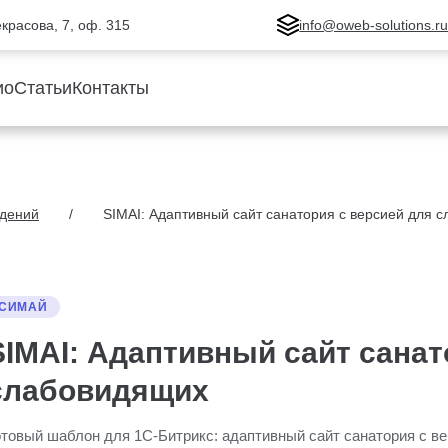
Некрасова, 7, оф. 315
info@oweb-solutions.r
ио
Статьи
Контакты
ждений
SIMAI: Адаптивный сайт санатория с версией для 
СИМАЙ
SIMAI: Адаптивный сайт санат
слабовидящих
отовый шаблон для 1С-Битрикс: адаптивный сайт санатория с в