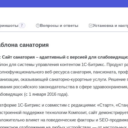
риншоты
Вопросы и ответы
Установка и нас
7
блона санатория
: Сайт санатория – адаптивный с версией для слабовидящи
он для системы управления контентом 1С-Битрикс. Продукт р
полнофункционального веб-ресурса санатория, пансионата, про
ганизации, оказывающей санаторно-курортные услуги. Решение
ования российского законодательства в сфере здравоохранения
бовидящих (с 1 января 2016 года).
атформе 1С-Битрикс и совместим с редакциями: «Старт», «Ста
встроенной поддержке технологии Композит, сайт демонстрируе
 положительно влияет на поведенческие факторы и SEO-продвиж
орректное отображение на любых устройствах — от настольных