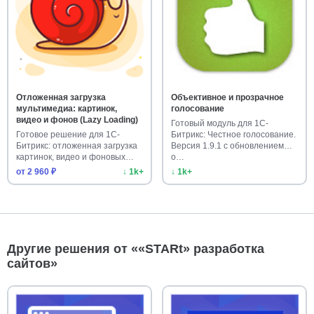
Отложенная загрузка
Объективное и прозрачное
мультимедиа: картинок,
голосование
видео и фонов (Lazy Loading)
Готовый модуль для 1С-
Готовое решение для 1С-
Битрикс: Честное голосование.
Битрикс: отложенная загрузка
Версия 1.9.1 с обновлением
картинок, видео и фоновых
о…
из…
от 2 960 ₽
↓ 1k+
↓ 1k+
Другие решения от ««STARt» разработка
сайтов»