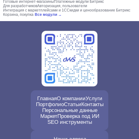
Готовые интернет-магазины
Платежные модули Битрикс
Для разработчиков
Авторизация, пользователи
Интеграция с маркетплейсами и 1С
Скидки и ценообразование Битрикс
Корзина, покупка
Все модули →
Главная
О компании
Услуги
Портфолио
Статьи
Контакты
Персональные данные
Маркет
Проверка под ИИ
SEO инструменты