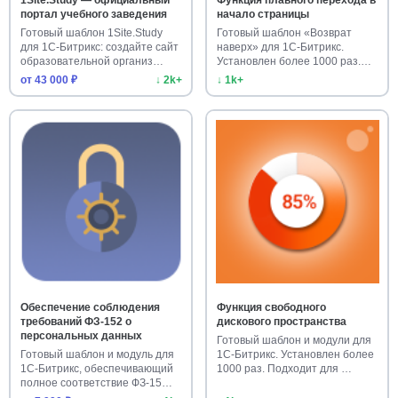
портал учебного заведения
начало страницы
Готовый шаблон 1Site.Study
Готовый шаблон «Возврат
для 1С-Битрикс: создайте сайт
наверх» для 1С-Битрикс.
образовательной организ…
Установлен более 1000 раз.
Улучш…
от 43 000 ₽
↓ 2k+
↓ 1k+
Обеспечение соблюдения
Функция свободного
требований ФЗ-152 о
дискового пространства
персональных данных
Готовый шаблон и модули для
Готовый шаблон и модуль для
1С-Битрикс. Установлен более
1С-Битрикс, обеспечивающий
1000 раз. Подходит для …
полное соответствие ФЗ-15…