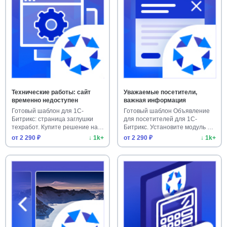
Технические работы: сайт
Уважаемые посетители,
временно недоступен
важная информация
Готовый шаблон для 1С-
Готовый шаблон Объявление
Битрикс: страница заглушки
для посетителей для 1С-
техработ. Купите решение на
Битрикс. Установите модуль на
мар…
с…
от 2 290 ₽
↓ 1k+
от 2 290 ₽
↓ 1k+