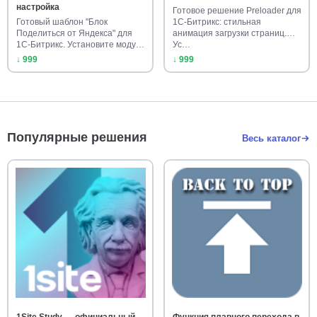
настройка
Готовое решение Preloader для
Готовый шаблон "Блок
1С-Битрикс: стильная
Поделиться от Яндекса" для
анимация загрузки страниц.
1С-Битрикс. Установите модуль
Ус…
на…
↓ 999
↓ 999
Популярные решения
Весь каталог
1Site.Study — официальный
Функция плавного перехода в