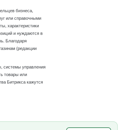
дельцев бизнеса,
луг или справочными
ты, характеристики
озиций и нуждаются в
ь. Благодаря
газинам (редакции
ы, системы управления
ть товары или
тва Битрикса кажутся