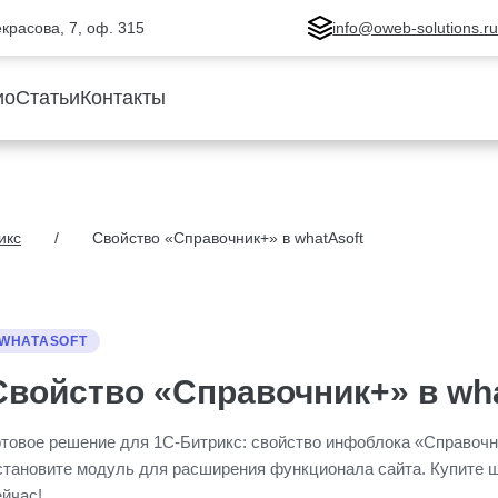
Некрасова, 7, оф. 315
info@oweb-solutions.r
ио
Статьи
Контакты
икс
Свойство «Справочник+» в whatAsoft
WHATASOFT
Свойство «Справочник+» в wha
отовое решение для 1С-Битрикс: свойство инфоблока «Справочн
становите модуль для расширения функционала сайта. Купите 
ейчас!