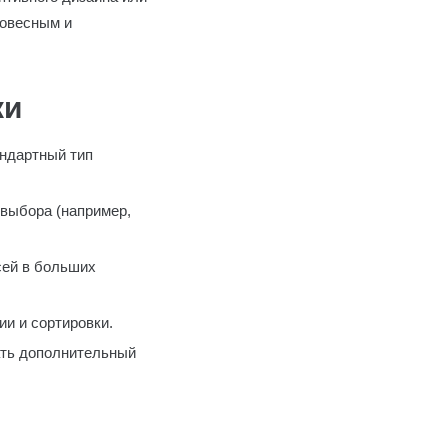
ковесным и
ки
андартный тип
 выбора (например,
сей в больших
и и сортировки.
ать дополнительный