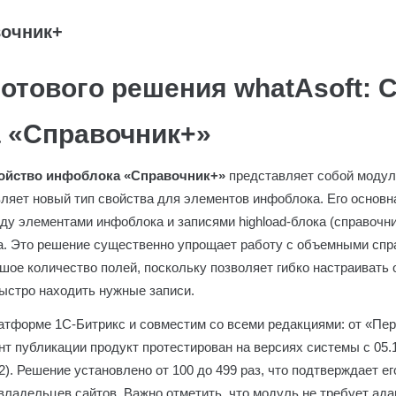
вочник+
отового решения whatAsoft: 
 «Справочник+»
войство инфоблока «Справочник+»
представляет собой модул
вляет новый тип свойства для элементов инфоблока. Его основ
ду элементами инфоблока и записями highload-блока (справочни
а. Это решение существенно упрощает работу с объемными спр
шое количество полей, поскольку позволяет гибко настраивать 
ыстро находить нужные записи.
атформе 1С-Битрикс и совместим со всеми редакциями: от «Пер
т публикации продукт протестирован на версиях системы с 05.1
.2). Решение установлено от 100 до 499 раз, что подтверждает е
владельцев сайтов. Важно отметить, что модуль не требует ада