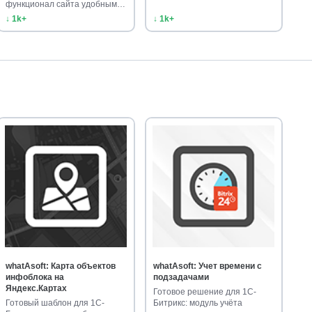
функционал сайта удобными
универ…
↓ 1k+
↓ 1k+
whatAsoft: Карта объектов
whatAsoft: Учет времени с
инфоблока на
подзадачами
Яндекс.Картах
Готовое решение для 1С-
Готовый шаблон для 1С-
Битрикс: модуль учёта