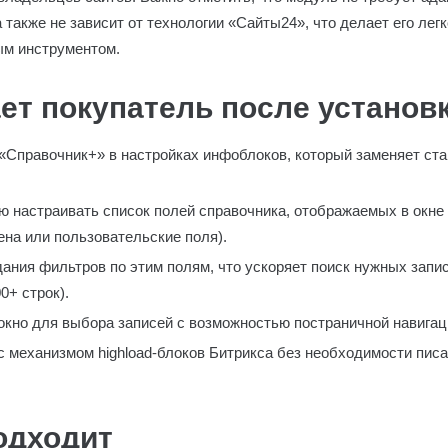
 также не зависит от технологии «Сайты24», что делает его лег
ым инструментом.
ет покупатель после установ
«Справочник+» в настройках инфоблоков, который заменяет ст
 настраивать список полей справочника, отображаемых в окне
цена или пользовательские поля).
ания фильтров по этим полям, что ускоряет поиск нужных запи
0+ строк).
кно для выбора записей с возможностью постраничной навигаци
 механизмом highload-блоков Битрикса без необходимости пис
одходит