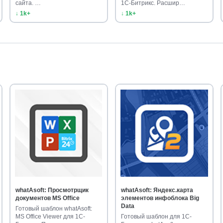
сайта. …
1С-Битрикс. Расшир…
↓ 1k+
↓ 1k+
whatAsoft: Просмотрщик
whatAsoft: Яндекс.карта
документов MS Office
элементов инфоблока Big
Data
Готовый шаблон whatAsoft:
MS Office Viewer для 1С-
Готовый шаблон для 1С-