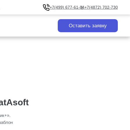
u
+7(499) 677-61-84
+7(4872) 702-730
Оставить заявку
tAsoft
ик+».
шаблон