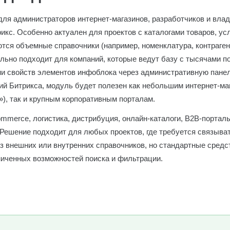
для администраторов интернет-магазинов, разработчиков и вла
икс. Особенно актуален для проектов с каталогами товаров, ус
ются объемные справочники (например, номенклатура, контраген
льно подходит для компаний, которые ведут базу с тысячами п
и свойств элементов инфоблока через административную панел
ий Битрикса, модуль будет полезен как небольшим интернет-ма
»), так и крупным корпоративным порталам.
mmerce, логистика, дистрибуция, онлайн-каталоги, B2B-портал
 Решение подходит для любых проектов, где требуется связыва
з внешних или внутренних справочников, но стандартные средс
ниченных возможностей поиска и фильтрации.