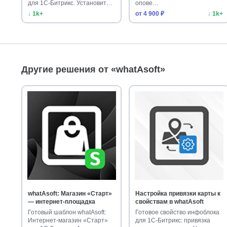
для 1С-Битрикс. Установите
опове…
шаблон и упрос…
↓ 1k+
от 4 900 ₽
↓ 1k+
Другие решения от «whatAsoft»
whatAsoft: Магазин «Старт»
Настройка привязки карты к
— интернет-площадка
свойствам в whatAsoft
Готовый шаблон whatAsoft:
Готовое свойство инфоблока
Интернет-магазин «Старт»
для 1С-Битрикс: привязка