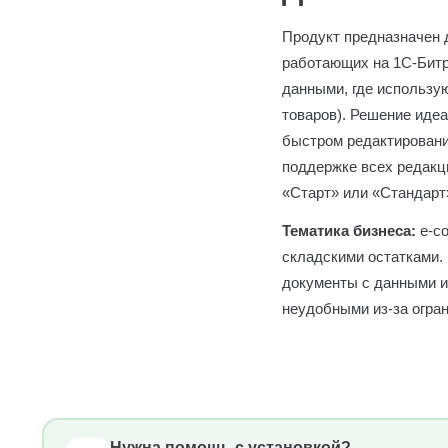
Продукт предназначен 
работающих на 1С-Битр
данными, где использу
товаров). Решение идеа
быстром редактировани
поддержке всех редакц
«Старт» или «Стандарт
Тематика бизнеса:
e-co
складскими остатками.
документы с данными и
неудобными из-за огра
Нужна помощь с установкой?