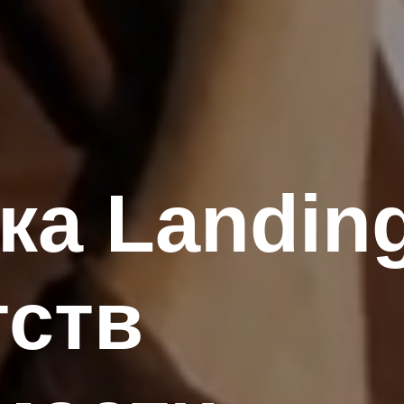
ка Landin
тств