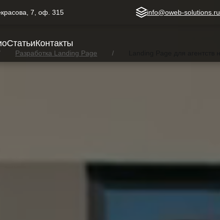
Некрасова, 7, оф. 315
info@oweb-solutions.r
ио
Статьи
Контакты
Разработка Landing Page
Landing Page для агентств
недвижимости