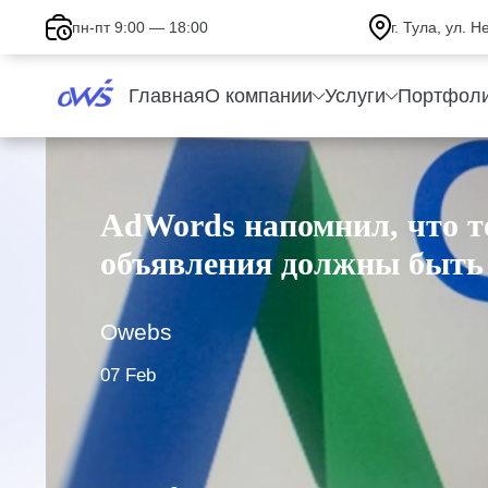
пн-пт 9:00 — 18:00
г. Тула, ул. 
Главная
О компании
Услуги
Портфол
AdWords напомнил, что т
объявления должны быть
Owebs
07 Feb