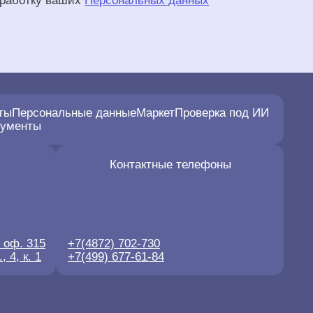
работку ваших
Персональных данных
ты
Персональные данные
Маркет
Проверка под ИИ
рументы
Контактные телефоны
, оф. 315
+7(4872) 702-730
 4, к. 1
+7(499) 677-61-84