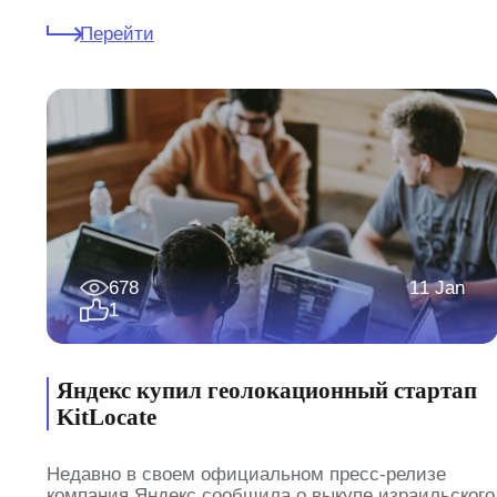
Перейти
678
11 Jan
1
Яндекс купил геолокационный стартап
KitLocate
Недавно в своем официальном пресс-релизе
компания Яндекс сообщила о выкупе израильского