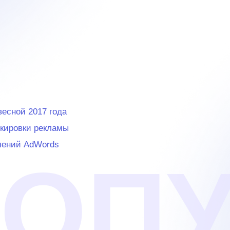
весной 2017 года
окировки рекламы
влений AdWords