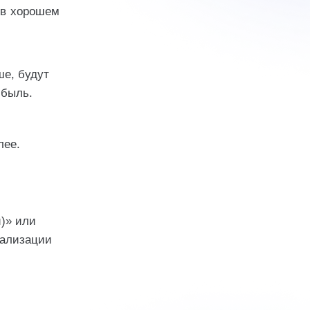
 в хорошем
ше, будут
ибыль.
лее.
)» или
еализации