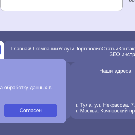
об
Главная
О компании
Услуги
Портфолио
Статьи
Контак
SEO инст
Мы в социальных сетях
Наши адреса
а обработку данных в
г. Тула, ул. Некрасова, 7
Согласен
info@oweb-solutions.ru
г. Москва, Кочновский пр.,