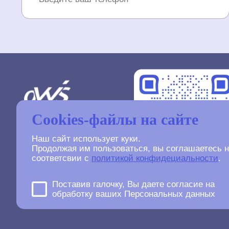
Cookies-файлы на сайте
Наш сайт использует куки.
Продолжая им пользоваться, вы соглашаетесь н
соответсвии с
политикой конфидециальности
.
©
2007-2026
Поставив галочку, Вы даете согласие на
oWeb Solutions.ru.
обработку ваших Персональных данных
All right reserved.