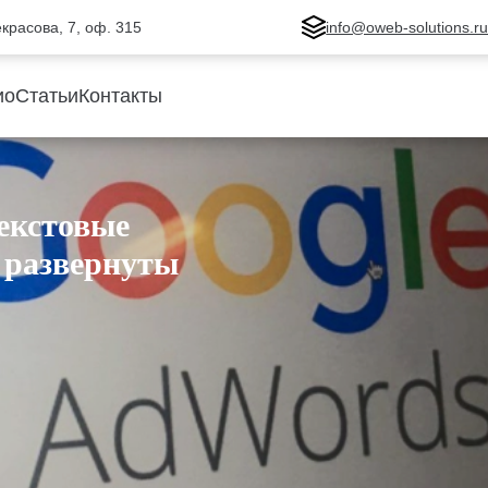
Некрасова, 7, оф. 315
info@oweb-solutions.r
ио
Статьи
Контакты
екстовые
 развернуты