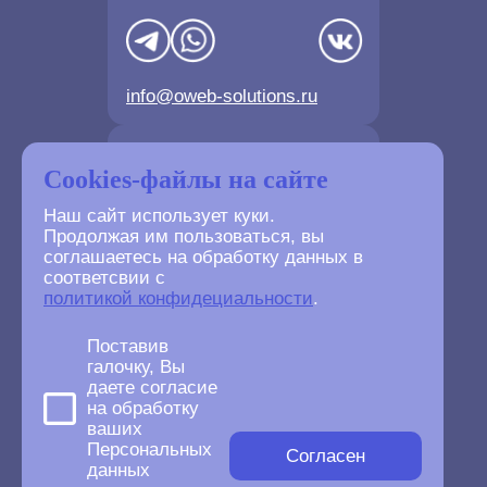
info@oweb-solutions.ru
Контактные телефоны
Cookies-файлы на сайте
Наш сайт использует куки.
Продолжая им пользоваться, вы
соглашаетесь на обработку данных в
соответсвии с
+7(4872) 702-730
политикой конфидециальности
.
+7(499) 677-61-84
Поставив
галочку, Вы
даете согласие
на обработку
ваших
©
2007-2026
Персональных
oWeb Solutions.ru.
Согласен
данных
All right reserved.