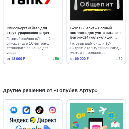
Список-органайзер для
Б24: Общепит – Полный
структурирования задач
комплекс для учета питания в
Битрикс24 (калькуляция,
Готовый шаблон «Органайзер
ингредиенты)
списков» для 1С-Битрикс.
Готовый шаблон для 1С-
Установите решение для
Битрикс с калькуляцией блюд и
управ…
учетом ингредиентов.
Упрости…
от 18 000 ₽
↓ 50
от 69 000 ₽
↓ 50
Другие решения от «Голубев Артур»