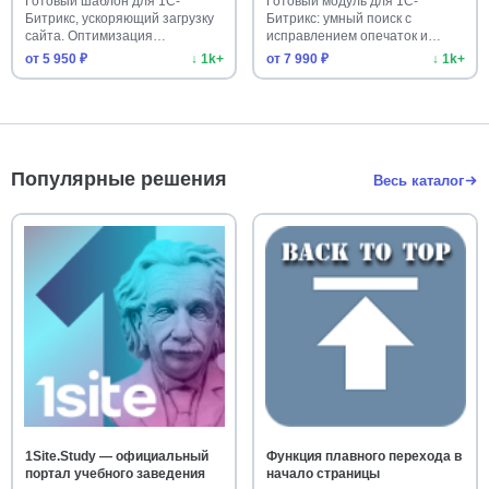
Готовый шаблон для 1С-
Готовый модуль для 1С-
Битрикс, ускоряющий загрузку
Битрикс: умный поиск с
сайта. Оптимизация
исправлением опечаток и
изображени…
подсказками…
от 5 950 ₽
↓ 1k+
от 7 990 ₽
↓ 1k+
Популярные решения
Весь каталог
1Site.Study — официальный
Функция плавного перехода в
портал учебного заведения
начало страницы