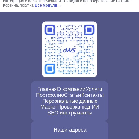
Интеграция с маркетплейсами и 1С
Скидки и ценообразование Битрикс
Корзина, покупка
Все модули →
Главная
О компании
Услуги
Портфолио
Статьи
Контакты
Персональные данные
Маркет
Проверка под ИИ
SEO инструменты
Наши адреса