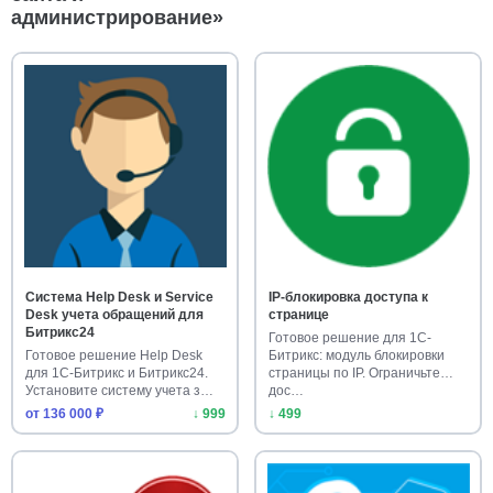
администрирование»
Система Help Desk и Service
IP-блокировка доступа к
Desk учета обращений для
странице
Битрикс24
Готовое решение для 1С-
Готовое решение Help Desk
Битрикс: модуль блокировки
для 1С-Битрикс и Битрикс24.
страницы по IP. Ограничьте
Установите систему учета з…
дос…
от 136 000 ₽
↓ 999
↓ 499