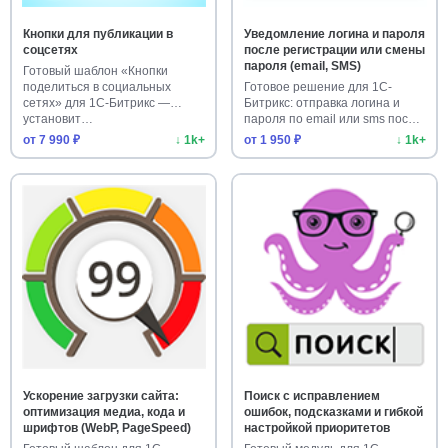
Кнопки для публикации в
Уведомление логина и пароля
соцсетях
после регистрации или смены
пароля (email, SMS)
Готовый шаблон «Кнопки
поделиться в социальных
Готовое решение для 1С-
сетях» для 1С-Битрикс —
Битрикс: отправка логина и
установит…
пароля по email или sms после
…
от 7 990 ₽
↓ 1k+
от 1 950 ₽
↓ 1k+
Ускорение загрузки сайта:
Поиск с исправлением
оптимизация медиа, кода и
ошибок, подсказками и гибкой
шрифтов (WebP, PageSpeed)
настройкой приоритетов