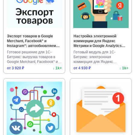
Экспорт товаров в Google
Настройка электронной
Merchant, Facebook* и
коммерции для Яндекс
Instagram*: автообновляемый
Метрики и Google Analytics
фид каталога
(ecommerce, clientid, GA4)
Готовое решение для 1С-
Готовый модуль для 1С-
Битрикс: выгрузка товаров в
Битрикс: электронная
Google Merchant, Facebook* и
коммерция для Яндекс
…
Метрики и Google…
от 3 920 ₽
↓ 1k+
от 4 930 ₽
↓ 1k+