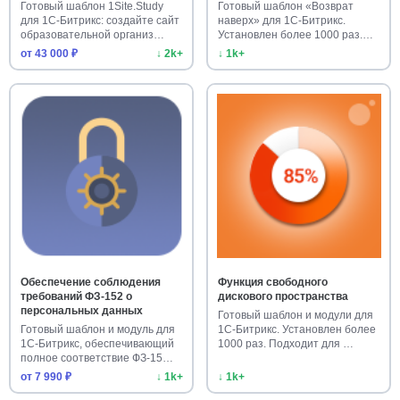
Готовый шаблон 1Site.Study
Готовый шаблон «Возврат
для 1С-Битрикс: создайте сайт
наверх» для 1С-Битрикс.
образовательной организ…
Установлен более 1000 раз.
Улучш…
от 43 000 ₽
↓ 2k+
↓ 1k+
Обеспечение соблюдения
Функция свободного
требований ФЗ-152 о
дискового пространства
персональных данных
Готовый шаблон и модули для
Готовый шаблон и модуль для
1С-Битрикс. Установлен более
1С-Битрикс, обеспечивающий
1000 раз. Подходит для …
полное соответствие ФЗ-15…
от 7 990 ₽
↓ 1k+
↓ 1k+