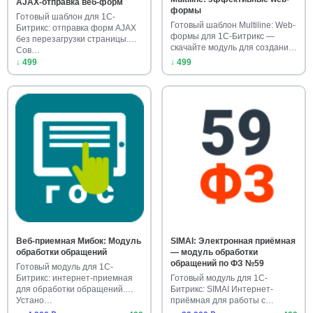
AJAX-отправка веб-форм
формы
Готовый шаблон для 1С-
Готовый шаблон Multiline: Web-
Битрикс: отправка форм AJAX
формы для 1С-Битрикс —
без перезагрузки страницы.
скачайте модуль для создани…
Сов…
↓ 499
↓ 499
Веб-приемная Мибок: Модуль
SIMAI: Электронная приёмная
обработки обращений
— модуль обработки
обращений по ФЗ №59
Готовый модуль для 1С-
Битрикс: интернет-приемная
Готовый модуль для 1С-
для обработки обращений.
Битрикс: SIMAI Интернет-
Устано…
приёмная для работы с
обращениями …