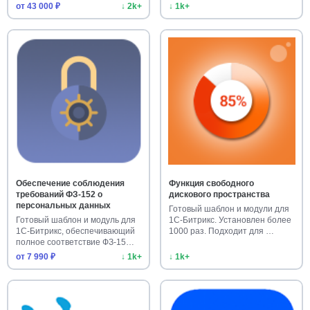
Улучш…
от 43 000 ₽
↓ 2k+
↓ 1k+
Обеспечение соблюдения
Функция свободного
требований ФЗ-152 о
дискового пространства
персональных данных
Готовый шаблон и модули для
Готовый шаблон и модуль для
1С-Битрикс. Установлен более
1С-Битрикс, обеспечивающий
1000 раз. Подходит для …
полное соответствие ФЗ-15…
от 7 990 ₽
↓ 1k+
↓ 1k+