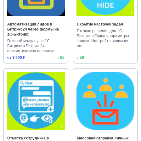
Автоматизация лидов в
Скрытие настроек задач
Битрикс24 через формы на
Готовое решение для 1С-
1С-Битрикс
Битрикс «Скрыть параметры
Готовый модуль для 1С-
задач». Настройте видимость
Битрикс и Битрикс24:
пол…
автоматическая передача
лидов из форм…
от 1 900 ₽
↓ 50
↓ 50
Отметка сотрудника в
Массовая отправка личных