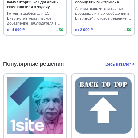
комментарии: как добавить
сообщений в Битрикс24
Наблюдателя в задачу
Автоматизируйте массовую
Готовый шаблон для 1С-
рассылку личных сообщений в
Битрикс: автоматическое
Битрикс24. Готовое решение …
добавление Наблюдателя в
задачу пр…
от 4 900 ₽
↓ 50
от 2 990 ₽
↓ 50
Популярные решения
Весь каталог