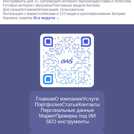
Инструменты для 1С-Битрикс
Для интернет-магазина
Доставка и логистика
Готовые интернет-магазины
Платежные модули Битрикс
Для разработчиков
Авторизация, пользователи
Интеграция с маркетплейсами и 1С
Скидки и ценообразование Битрикс
Корзина, покупка
Все модули →
Главная
О компании
Услуги
Портфолио
Статьи
Контакты
Персональные данные
Маркет
Проверка под ИИ
SEO инструменты