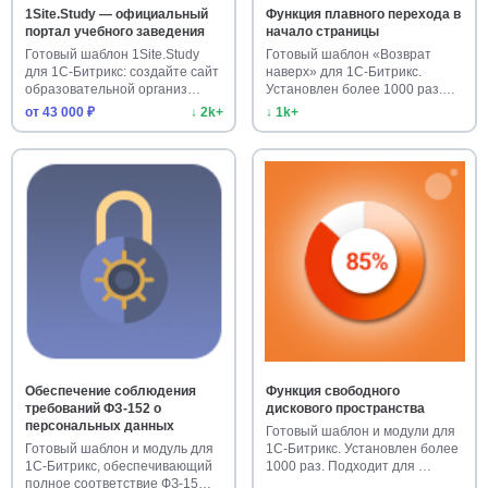
1Site.Study — официальный
Функция плавного перехода в
портал учебного заведения
начало страницы
Готовый шаблон 1Site.Study
Готовый шаблон «Возврат
для 1С-Битрикс: создайте сайт
наверх» для 1С-Битрикс.
образовательной организ…
Установлен более 1000 раз.
Улучш…
от 43 000 ₽
↓ 2k+
↓ 1k+
Обеспечение соблюдения
Функция свободного
требований ФЗ-152 о
дискового пространства
персональных данных
Готовый шаблон и модули для
Готовый шаблон и модуль для
1С-Битрикс. Установлен более
1С-Битрикс, обеспечивающий
1000 раз. Подходит для …
полное соответствие ФЗ-15…