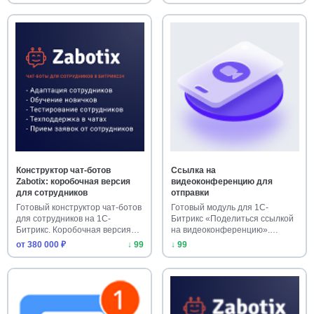
Конструктор чат-ботов
Ссылка на
Zabotix: коробочная версия
видеоконференцию для
для сотрудников
отправки
Готовый конструктор чат-ботов
Готовый модуль для 1С-
для сотрудников на 1С-
Битрикс «Поделиться ссылкой
Битрикс. Коробочная версия
на видеоконференцию».
о…
Установи…
от 380 000 ₽
↓ 99
↓ 99