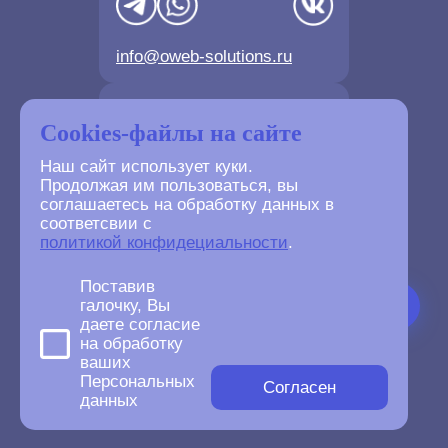
info@oweb-solutions.ru
Контактные телефоны
Cookies-файлы на сайте
Наш сайт использует куки.
Продолжая им пользоваться, вы
соглашаетесь на обработку данных в
соответсвии с
+7(4872) 702-730
политикой конфидециальности
.
+7(499) 677-61-84
Поставив
галочку, Вы
даете согласие
на обработку
ваших
©
2007-2026
Персональных
oWeb Solutions.ru.
Согласен
данных
All right reserved.