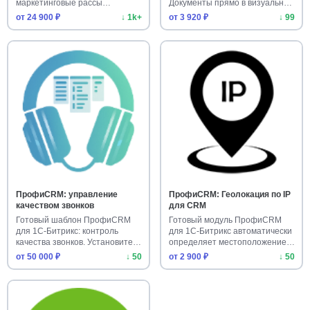
маркетинговые рассы…
Документы прямо в визуальном
р…
от 24 900 ₽
↓ 1k+
от 3 920 ₽
↓ 99
ПрофиCRM: управление
ПрофиCRM: Геолокация по IP
качеством звонков
для CRM
Готовый шаблон ПрофиCRM
Готовый модуль ПрофиCRM
для 1С-Битрикс: контроль
для 1С-Битрикс автоматически
качества звонков. Установите
определяет местоположение
ре…
к…
от 50 000 ₽
↓ 50
от 2 900 ₽
↓ 50