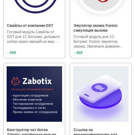
Смайлы от компании GST
Эмулятор звонка Fusion:
симуляция вызова
Готовый модуль Смайлы от
GST для 1С-Битрикс: добавьте
Готовый модуль для 1С-
набор ярких эмоций на ваш …
Битрикс: Fusion эмулятор
звонка. Увеличьте доверие
клиенто…
↓ 999
↓ 499
Конструктор чат-ботов
Ссылка на
Zabotix: коробочная версия
видеоконференцию для