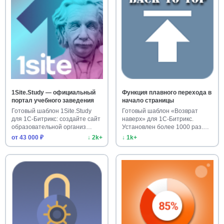
1Site.Study — официальный
Функция плавного перехода в
портал учебного заведения
начало страницы
Готовый шаблон 1Site.Study
Готовый шаблон «Возврат
для 1С-Битрикс: создайте сайт
наверх» для 1С-Битрикс.
образовательной организ…
Установлен более 1000 раз.
Улучш…
от 43 000 ₽
↓ 2k+
↓ 1k+