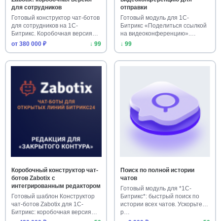
для сотрудников
отправки
Готовый конструктор чат-ботов
Готовый модуль для 1С-
для сотрудников на 1С-
Битрикс «Поделиться ссылкой
Битрикс. Коробочная версия
на видеоконференцию».
о…
Установи…
от 380 000 ₽
↓ 99
↓ 99
Коробочный конструктор чат-
Поиск по полной истории
ботов Zabotix с
чатов
интегрированным редактором
Готовый модуль для *1С-
Готовый шаблон Конструктор
Битрикс*: быстрый поиск по
чат-ботов Zabotix для 1С-
истории всех чатов. Ускорьте
Битрикс: коробочная версия
р…
с…