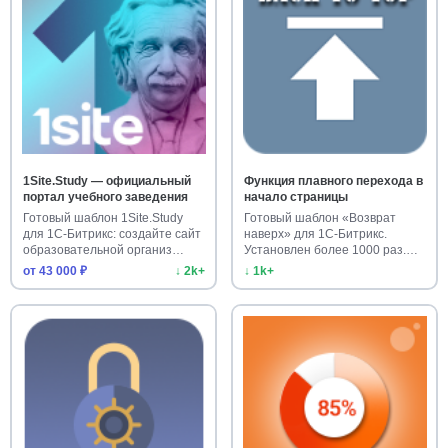
1Site.Study — официальный
Функция плавного перехода в
портал учебного заведения
начало страницы
Готовый шаблон 1Site.Study
Готовый шаблон «Возврат
для 1С-Битрикс: создайте сайт
наверх» для 1С-Битрикс.
образовательной организ…
Установлен более 1000 раз.
Улучш…
от 43 000 ₽
↓ 2k+
↓ 1k+