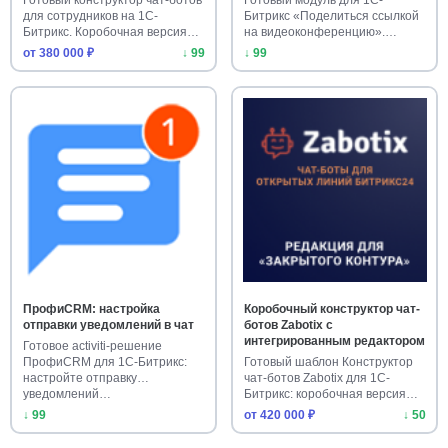
для сотрудников на 1С-
Битрикс «Поделиться ссылкой
Битрикс. Коробочная версия
на видеоконференцию».
о…
Установи…
от 380 000 ₽
↓ 99
↓ 99
ПрофиCRM: настройка
Коробочный конструктор чат-
отправки уведомлений в чат
ботов Zabotix с
интегрированным редактором
Готовое activiti-решение
ПрофиCRM для 1С-Битрикс:
Готовый шаблон Конструктор
настройте отправку
чат-ботов Zabotix для 1С-
уведомлений…
Битрикс: коробочная версия
с…
↓ 99
от 420 000 ₽
↓ 50