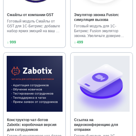
Смайлы от компании GST
Эмулятор звонка Fusion:
симуляция вызова
Готовый модуль Смайлы от
GST для 1С-Битрикс: добавьте
Готовый модуль для 1С-
набор ярких эмоций на ваш …
Битрикс: Fusion эмулятор
звонка. Увеличьте доверие
клиенто…
↓ 999
↓ 499
Конструктор чат-ботов
Ссылка на
Zabotix: коробочная версия
видеоконференцию для
для сотрудников
отправки
Готовый конструктор чат-ботов
Готовый модуль для 1С-