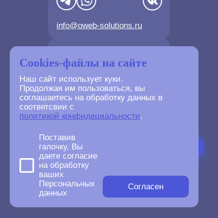
info@oweb-solutions.ru
Контактные телефоны
Cookies-файлы на сайте
Наш сайт использует куки.
Продолжая им пользоваться, вы
соглашаетесь на обработку данных в
соответсвии с
+7(4872) 702-730
политикой конфидециальности
.
+7(499) 677-61-84
Поставив
галочку, Вы
даете согласие
на обработку
ваших
©
2007-2026
Персональных
oWeb Solutions.ru.
Согласен
данных
All right reserved.