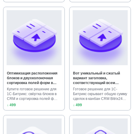
Оптимизация расположения
Вот уникальный и сжатый
блоков и двухколоночная
вариант заголовка,
сортировка полей форм в
соответствующий всем
CRM Bitrix24
требованиям: Настройка
Купите готовое решение для
Готовое решение для 1С-
скрытия итоговой суммы
1С-Битрикс: свёртка блоков в
Битрикс скрывает общую сумму
сделок в канбан CRM Bitrix24
CRM и сортировка полей ф…
сделок в канбан CRM Bitrix24…
↓ 499
↓ 499