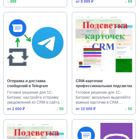
↓ 499
от 9 999 ₽
↓ 50
Отправка и доставка
CRM-карточки:
сообщений в Telegram
профессиональная подсветка
Готовое решение для 1С-
Готовое решение для 1С-
Битрикс: настройте отправку
Битрикс: визуально выделяйте
уведомлений из CRM и сайта в
важные карточки в CRM.
…
Устан…
от 2 000 ₽
↓ 50
от 15 000 ₽
↓ 50