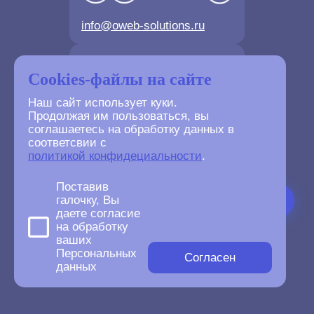
info@oweb-solutions.ru
Контактные телефоны
Cookies-файлы на сайте
Наш сайт использует куки.
Продолжая им пользоваться, вы
соглашаетесь на обработку данных в
соответсвии с
+7(4872) 702-730
политикой конфидециальности
.
+7(499) 677-61-84
Поставив
галочку, Вы
даете согласие
на обработку
ваших
©
2007-2026
Персональных
oWeb Solutions.ru.
Согласен
данных
All right reserved.