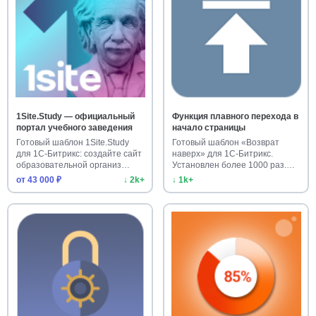
1Site.Study — официальный
Функция плавного перехода в
портал учебного заведения
начало страницы
Готовый шаблон 1Site.Study
Готовый шаблон «Возврат
для 1С-Битрикс: создайте сайт
наверх» для 1С-Битрикс.
образовательной организ…
Установлен более 1000 раз.
Улучш…
от 43 000 ₽
↓ 2k+
↓ 1k+