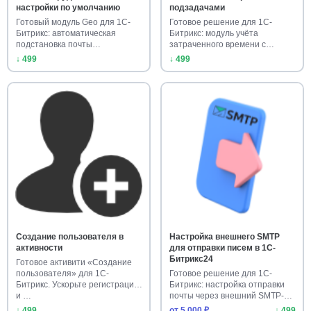
настройки по умолчанию
подзадачами
Готовый модуль Geo для 1С-
Готовое решение для 1С-
Битрикс: автоматическая
Битрикс: модуль учёта
подстановка почты
затраченного времени с
сотрудников …
подзадачами.…
↓ 499
↓ 499
Создание пользователя в
Настройка внешнего SMTP
активности
для отправки писем в 1С-
Битрикс24
Готовое активити «Создание
пользователя» для 1С-
Готовое решение для 1С-
Битрикс. Ускорьте регистрацию
Битрикс: настройка отправки
и …
почты через внешний SMTP-
серв…
↓ 499
от 5 000 ₽
↓ 499