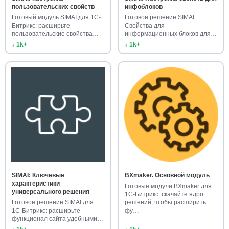
пользовательских свойств
инфоблоков
Готовый модуль SIMAI для 1С-
Готовое решение SIMAI:
Битрикс: расширьте
Свойства для
пользовательские свойства
информационных блоков для
сайта. …
1С-Битрикс. Расшир…
↓ 1k+
↓ 1k+
SIMAI: Ключевые
BXmaker. Основной модуль
характеристики
Готовые модули BXmaker для
универсального решения
1С-Битрикс: скачайте ядро
Готовое решение SIMAI для
решений, чтобы расширить
1С-Битрикс: расширьте
фу…
функционал сайта удобными
универ…