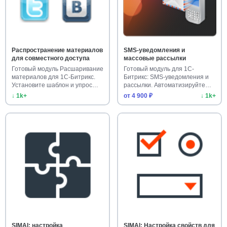
Распространение материалов
SMS-уведомления и
для совместного доступа
массовые рассылки
Готовый модуль Расшаривание
Готовый модуль для 1С-
материалов для 1С-Битрикс.
Битрикс: SMS-уведомления и
Установите шаблон и упрос…
рассылки. Автоматизируйте
опове…
↓ 1k+
от 4 900 ₽
↓ 1k+
SIMAI: настройка
SIMAI: Настройка свойств для