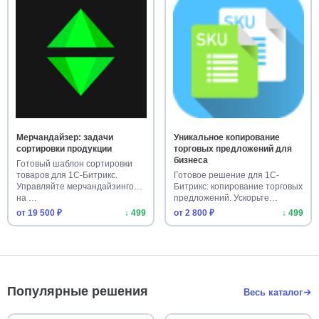
Мерчандайзер: задачи
Уникальное копирование
сортировки продукции
торговых предложений для
бизнеса
Готовый шаблон сортировки
товаров для 1С-Битрикс.
Готовое решение для 1С-
Управляйте мерчандайзингом
Битрикс: копирование торговых
на …
предложений. Ускорьте
напол…
от 19 500 ₽
↓ 499
от 2 800 ₽
↓ 499
Популярные решения
Весь каталог