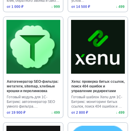
клик, обратного звонка и связ…
услов…
от 1 000 ₽
↓ 999
от 14 500 ₽
↓ 499
Автогенератор SEO-фильтра:
Xenu: проверка битых ссылок,
метатеги, sitemap, хлебные
поиск 404 ошибок и
крошки и перелинковка
управление редиректами
Готовый модуль для 1С-
Готовый шаблон Xenu для 1С-
Битрикс: автогенератор SEO
Битрикс: мониторинг битых
умного фильтра.
ссылок, поиск 404 ошибок и …
Автоматически с…
от 19 900 ₽
↓ 499
от 2 800 ₽
↓ 499