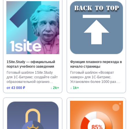
1Site.Study — официальный
Функция плавного перехода в
портал учебного заведения
начало страницы
Готовый шаблон 1Site.Study
Готовый шаблон «Возврат
для 1С-Битрикс: создайте сайт
наверх» для 1С-Битрикс.
образовательной организ…
Установлен более 1000 раз.
Улучш…
от 43 000 ₽
↓ 2k+
↓ 1k+