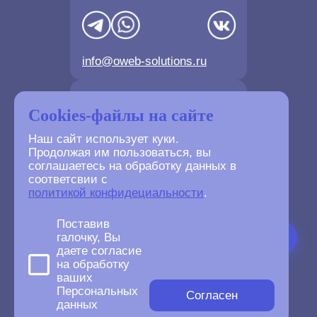
info@oweb-solutions.ru
Контактные телефоны
Cookies-файлы на сайте
Наш сайт использует куки.
Продолжая им пользоваться, вы
соглашаетесь на обработку данных в
соответсвии с
+7(4872) 702-730
политикой конфидециальности
.
+7(499) 677-61-84
Поставив
галочку, Вы
даете согласие
на обработку
ваших
©
2007-2026
Персональных
oWeb Solutions.ru.
Согласен
данных
All right reserved.