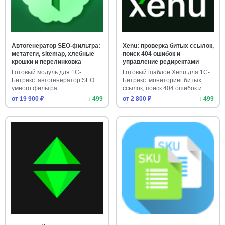
Автогенератор SEO-фильтра:
Xenu: проверка битых ссылок,
метатеги, sitemap, хлебные
поиск 404 ошибок и
крошки и перелинковка
управление редиректами
Готовый модуль для 1С-
Готовый шаблон Xenu для 1С-
Битрикс: автогенератор SEO
Битрикс: мониторинг битых
умного фильтра.
ссылок, поиск 404 ошибок и …
Автоматически с…
от 19 900 ₽
↓ 499
от 2 800 ₽
↓ 499