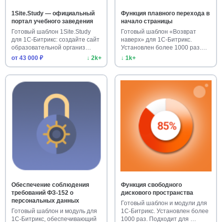
1Site.Study — официальный
Функция плавного перехода в
портал учебного заведения
начало страницы
Готовый шаблон 1Site.Study
Готовый шаблон «Возврат
для 1С-Битрикс: создайте сайт
наверх» для 1С-Битрикс.
образовательной организ…
Установлен более 1000 раз.
Улучш…
от 43 000 ₽
↓ 2k+
↓ 1k+
Обеспечение соблюдения
Функция свободного
требований ФЗ-152 о
дискового пространства
персональных данных
Готовый шаблон и модули для
Готовый шаблон и модуль для
1С-Битрикс. Установлен более
1С-Битрикс, обеспечивающий
1000 раз. Подходит для …