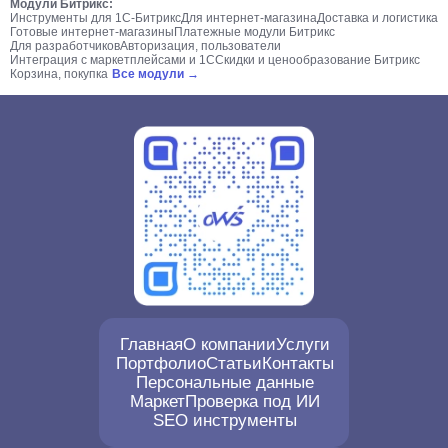
Модули Битрикс:
Инструменты для 1С-Битрикс
Для интернет-магазина
Доставка и логистика
Готовые интернет-магазины
Платежные модули Битрикс
Для разработчиков
Авторизация, пользователи
Интеграция с маркетплейсами и 1С
Скидки и ценообразование Битрикс
Корзина, покупка
Все модули →
Главная
О компании
Услуги
Портфолио
Статьи
Контакты
Персональные данные
Маркет
Проверка под ИИ
SEO инструменты