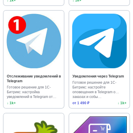
↓ 1k+
↓ 1k+
Отслеживание уведомлений в
Уведомления через Telegram
Telegram
Готовое решение для 1С-
Готовое решение для 1С-
Битрикс: настройте
Битрикс: настройка
оповещения в Telegram о
уведомлений в Telegram от
заказах и собы…
заказов и за…
↓ 1k+
от 1 490 ₽
↓ 1k+