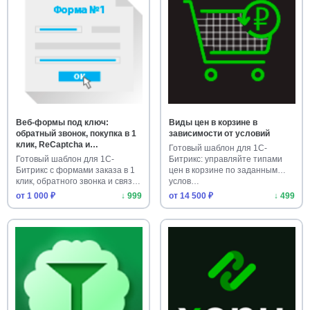
Веб-формы под ключ:
Виды цен в корзине в
обратный звонок, покупка в 1
зависимости от условий
клик, ReCaptcha и
Готовый шаблон для 1С-
адаптивность
Готовый шаблон для 1С-
Битрикс: управляйте типами
Битрикс с формами заказа в 1
цен в корзине по заданным
клик, обратного звонка и связ…
услов…
от 1 000 ₽
↓ 999
от 14 500 ₽
↓ 499