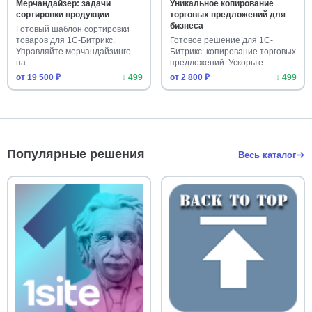
Мерчандайзер: задачи
Уникальное копирование
сортировки продукции
торговых предложений для
бизнеса
Готовый шаблон сортировки
товаров для 1С-Битрикс.
Готовое решение для 1С-
Управляйте мерчандайзингом
Битрикс: копирование торговых
на …
предложений. Ускорьте
напол…
от 19 500 ₽
↓ 499
от 2 800 ₽
↓ 499
Популярные решения
Весь каталог