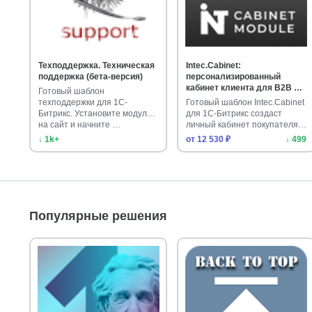
Техподдержка. Техническая
Intec.Cabinet:
поддержка (бета-версия)
персонализированный
кабинет клиента для B2B и
Готовый шаблон
B2C
техподдержки для 1С-
Готовый шаблон Intec.Cabinet
Битрикс. Установите модуль
для 1С-Битрикс создаст
на сайт и начните …
личный кабинет покупателя
дл…
↓ 1k+
от 12 530 ₽
↓ 499
Популярные решения