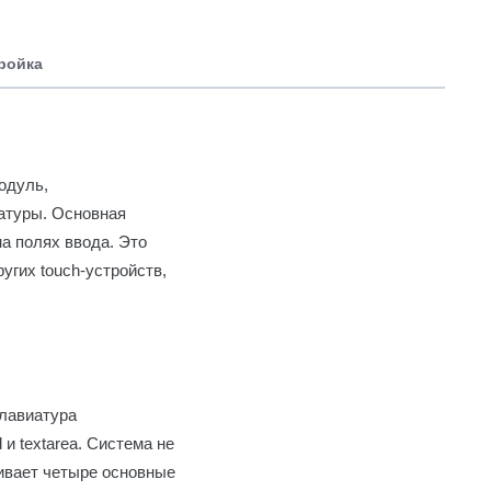
тройка
одуль,
атуры. Основная
а полях ввода. Это
угих touch-устройств,
клавиатура
 и textarea. Система не
живает четыре основные