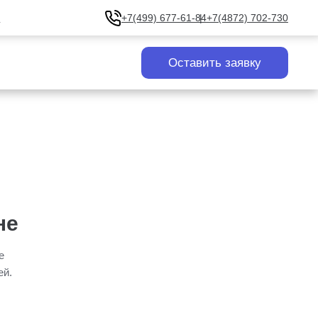
u
+7(499) 677-61-84
+7(4872) 702-730
Оставить заявку
не
е
ей.