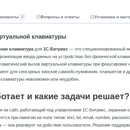
риншоты
Вопросы и ответы
Установка и нас
3
ртуальной клавиатуры
ная клавиатура
для
1С-Битрикс
— это специализированный м
рганизации ввода данных на устройствах без физической клави
оматический вызов виртуальной клавиатуры при фокусировке н
мент для сенсорных киосков самообслуживания, планшетов и др
с клавиатуры невозможен или неудобен.
ботает и какие задачи решает?
я на сайт, работающий под управлением 1С-Битрикс, экранная 
тся при нажатии на поля типов: text, tel, email, number, password
ка — она реагирует на действия пользователя. Решение поддер