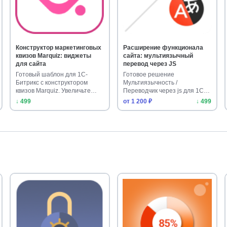
Конструктор маркетинговых
Расширение функционала
квизов Marquiz: виджеты
сайта: мультиязычный
для сайта
перевод через JS
Готовый шаблон для 1С-
Готовое решение
Битрикс с конструктором
Мультиязычность /
квизов Marquiz. Увеличьте
Переводчик через js для 1С-
конверси…
Битрикс. Установите…
↓ 499
от 1 200 ₽
↓ 499