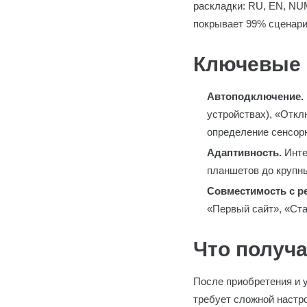
раскладки: RU, EN, NU
покрывает 99% сценари
Ключевые 
Автоподключение.
устройствах), «Откл
определение сенсорн
Адаптивность.
Инте
планшетов до крупны
Совместимость с р
«Первый сайт», «Ста
Что получа
После приобретения и у
требует сложной настр