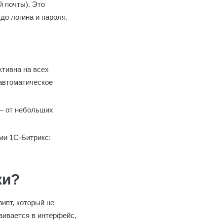
й почты). Это
до логина и пароля.
ктивна на всех
(автоматическое
— от небольших
ми 1С-Битрикс:
ки?
ипт, который не
аивается в интерфейс,