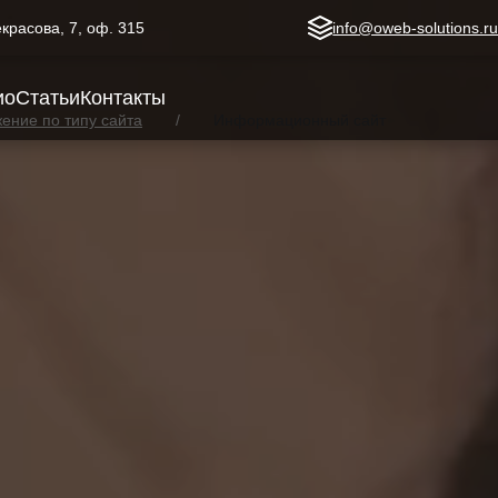
Некрасова, 7, оф. 315
info@oweb-solutions.r
ио
Статьи
Контакты
ение по типу сайта
Информационный сайт