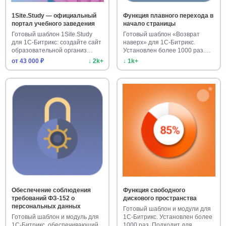
1Site.Study — официальный
Функция плавного перехода в
портал учебного заведения
начало страницы
Готовый шаблон 1Site.Study
Готовый шаблон «Возврат
для 1С-Битрикс: создайте сайт
наверх» для 1С-Битрикс.
образовательной организ…
Установлен более 1000 раз.
Улучш…
от 43 000 ₽
↓ 2k+
↓ 1k+
Обеспечение соблюдения
Функция свободного
требований ФЗ-152 о
дискового пространства
персональных данных
Готовый шаблон и модули для
Готовый шаблон и модуль для
1С-Битрикс. Установлен более
1С-Битрикс, обеспечивающий
1000 раз. Подходит для …