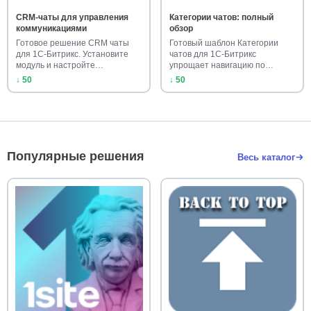
CRM-чаты для управления
Категории чатов: полный
коммуникациями
обзор
Готовое решение CRM чаты
Готовый шаблон Категории
для 1С-Битрикс. Установите
чатов для 1С-Битрикс
модуль и настройте
упрощает навигацию по
коммуника…
мессенджеру.…
↓ 50
↓ 50
Популярные решения
Весь каталог