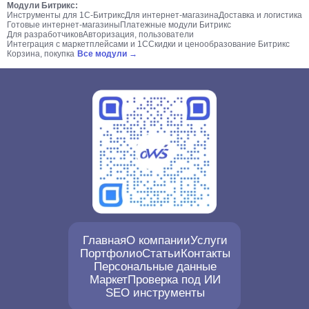
Модули Битрикс:
Инструменты для 1С-Битрикс
Для интернет-магазина
Доставка и логистика
Готовые интернет-магазины
Платежные модули Битрикс
Для разработчиков
Авторизация, пользователи
Интеграция с маркетплейсами и 1С
Скидки и ценообразование Битрикс
Корзина, покупка
Все модули →
Главная
О компании
Услуги
Портфолио
Статьи
Контакты
Персональные данные
Маркет
Проверка под ИИ
SEO инструменты