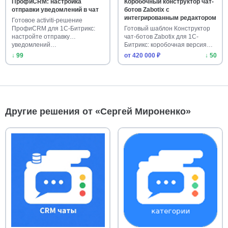
ПрофиCRM: настройка
Коробочный конструктор чат-
отправки уведомлений в чат
ботов Zabotix с
интегрированным редактором
Готовое activiti-решение
ПрофиCRM для 1С-Битрикс:
Готовый шаблон Конструктор
настройте отправку
чат-ботов Zabotix для 1С-
уведомлений…
Битрикс: коробочная версия
с…
↓ 99
от 420 000 ₽
↓ 50
Другие решения от «Сергей Мироненко»