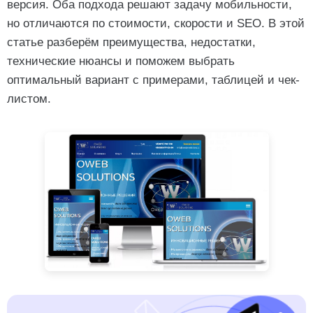
версия. Оба подхода решают задачу мобильности,
Чек-лист: ваш сайт готов к мобильным
но отличаются по стоимости, скорости и SEO. В этой
Часто задаваемые вопросы
статье разберём преимущества, недостатки,
Можно ли сделать адаптив из старого сайта?
технические нюансы и поможем выбрать
оптимальный вариант с примерами, таблицей и чек-
А если сайт на Tilda?
листом.