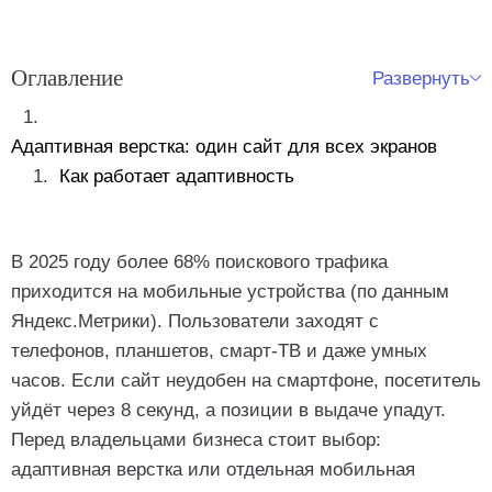
Оглавление
Развернуть
Адаптивная верстка: один сайт для всех экранов
Как работает адаптивность
Зачем нужна адаптивность
Трудности адаптивной верстки
В 2025 году более 68% поискового трафика
приходится на мобильные устройства (по данным
Как проверить адаптивность
Мобильная версия: отдельный сайт для телефонов
Яндекс.Метрики). Пользователи заходят с
Технические требования
Mobile First: современный стандарт
телефонов, планшетов, смарт-ТВ и даже умных
Удобство мобильной версии
Правила адаптивной верстки
часов. Если сайт неудобен на смартфоне, посетитель
уйдёт через 8 секунд, а позиции в выдаче упадут.
Сравнение: адаптив vs мобильная версия
Перед владельцами бизнеса стоит выбор:
адаптивная верстка или отдельная мобильная
Что выбрать в 2025 году