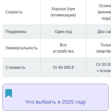
Отлич
Хорошо (при
Скорость
(мини
оптимизации)
кода
Поддержка
Один код
Два са
Все
Тольк
Универсальность
устройства
смартф
От 50 0
Стоимость
От 80 000 ₽
+ основ
Что выбрать в 2025 году