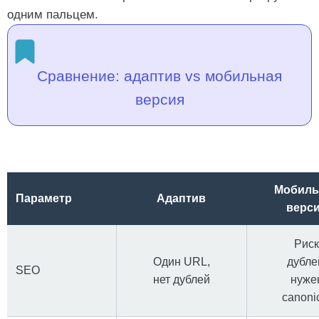
одним пальцем.
Сравнение: адаптив vs мобильная
версия
Мобиль
Параметр
Адаптив
верс
Риск
Один URL,
дубле
SEO
нет дублей
нуже
canoni