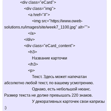
                <div class="eCard">

                    <div class="img">

                        <a href="#">

                            <img src="https://www.oweb-
solutions.ru/images/site/week7_1100.jpg" alt="">

                        </a>

                    </div>

                    <div class="eCard_content">

                        <h3>

                            Название карточки

                        </h3>

                        <p>

                            Текст. Здесь может напечатан 
абсолютно любой текст, по вашему усмотрению. 

                            Однако, есть небольшой нюанс. 
Размер текста не долже превышать 220 знаков. 

                            У декоративных карточек свои капризы 
:)
