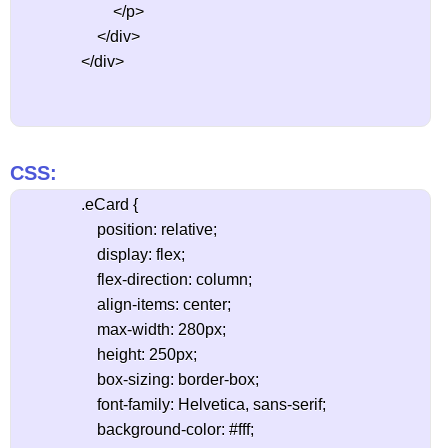
                        </p>

                    </div>

                </div>

CSS:
                .eCard {

                    position: relative;

                    display: flex;

                    flex-direction: column;

                    align-items: center;

                    max-width: 280px;

                    height: 250px;

                    box-sizing: border-box;

                    font-family: Helvetica, sans-serif;

                    background-color: #fff;
