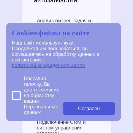
автозапчастей
Анализ бизнес-задач и
целевой аудитории
Cookies-файлы на сайте
Разработка технического
задания
Наш сайт использует куки.
Создание прототипа
Продолжая им пользоваться, вы
интернет-магазина
соглашаетесь на обработку данных в
Дизайн интерфейса и
соответсвии с
адаптивная верстка
политикой конфидециальности
.
Разработка каталога
автозапчастей
Интеграция поиска по
Поставив
VIN-коду и параметрам
галочку, Вы
авто
даете согласие
Настройка фильтров по
на обработку
категориям и
ваших
характеристикам
Персональных
Согласен
Интеграция с системами
данных
оплаты и доставки
Подключение CRM и
систем управления