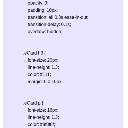
                    opacity: 0;

                    padding: 10px;

                    transition: all 0.3s ease-in-out;

                    transition-delay: 0.1s;

                    overflow: hidden;

                }

                .eCard h3 {

                    font-size: 20px;

                    line-height: 1.3;

                    color: #111;

                    margin: 0 0 10px;

                }

                .eCard p {

                    font-size: 16px;

                    line-height: 1.3;

                    color: #8f8f8f;
