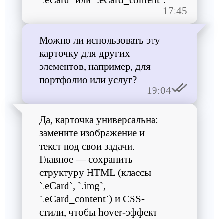
`.eCard` или `.eCard_content`.
17:45
Можно ли использовать эту
карточку для других
элементов, например, для
портфолио или услуг?
19:04
Да, карточка универсальна:
замените изображение и
текст под свои задачи.
Главное — сохранить
структуру HTML (классы
`.eCard`, `.img`,
`.eCard_content`) и CSS-
стили, чтобы hover-эффект