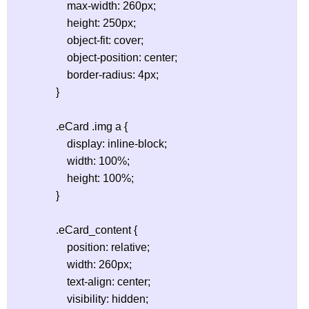
                    max-width: 260px;

                    height: 250px;

                    object-fit: cover;

                    object-position: center;

                    border-radius: 4px;

                }

                .eCard .img a {

                    display: inline-block;

                    width: 100%;

                    height: 100%;

                }

                .eCard_content {

                    position: relative;

                    width: 260px;

                    text-align: center;

                    visibility: hidden;
