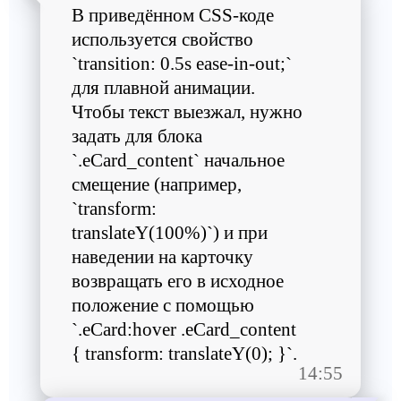
В приведённом CSS-коде
используется свойство
`transition: 0.5s ease-in-out;`
для плавной анимации.
Чтобы текст выезжал, нужно
задать для блока
`.eCard_content` начальное
смещение (например,
`transform:
translateY(100%)`) и при
наведении на карточку
возвращать его в исходное
положение с помощью
`.eCard:hover .eCard_content
{ transform: translateY(0); }`.
14:55